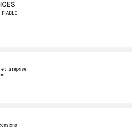
ICES
 FIABLE
 et la reprise
ons
ccasions