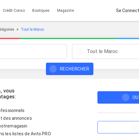
Se Connect
Crédit Conso
Boutiques
Magazine
atégories
Tout le Maroc
Tout le Maroc
RECHERCHER
o, vous
ntages:
OU
rofessionnels
 et des annonces
/votremagasin
ns les listes de Avito PRO