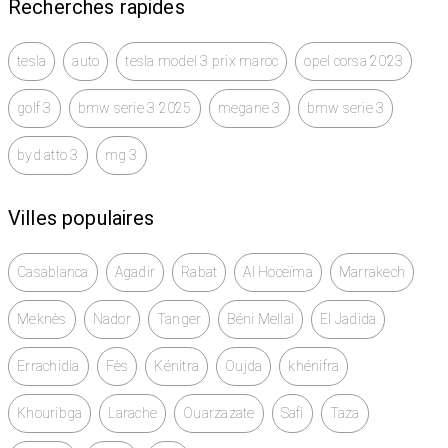
Recherches rapides
tesla
auto
tesla model 3 prix maroc
opel corsa 2023
golf 3
bmw serie 3 2025
megane 3
bmw serie 3
byd atto 3
mg 3
Villes populaires
Casablanca
Agadir
Rabat
Al Hoceïma
Marrakech
Meknès
Nador
Tanger
Béni Mellal
El Jadida
Errachidia
Fès
Kénitra
Oujda
khénifra
Khouribga
Larache
Ouarzazate
Safi
Taza