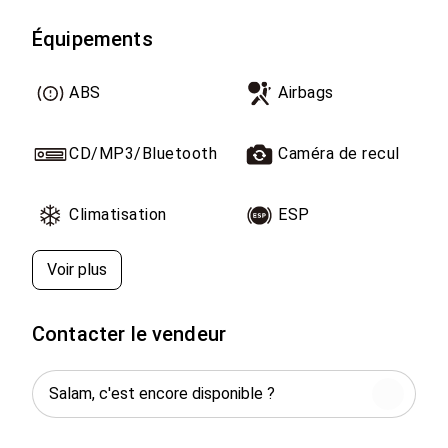
si quelqu'un intéressé je peux la ramener au maroc
PRIX NÉGOCIABLE
Équipements
ABS
Airbags
CD/MP3/Bluetooth
Caméra de recul
Climatisation
ESP
Voir plus
Contacter le vendeur