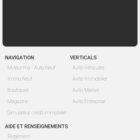
NAVIGATION
VERTICALS
Moteur.ma - Auto Neuf
Avito Véhicules
Immo Neuf
Avito Immobilier
Boutiques
Avito Market
Magazine
Avito Entreprise
Simulateur crédit immobilier
AIDE ET RENSEIGNEMENTS
Règlement