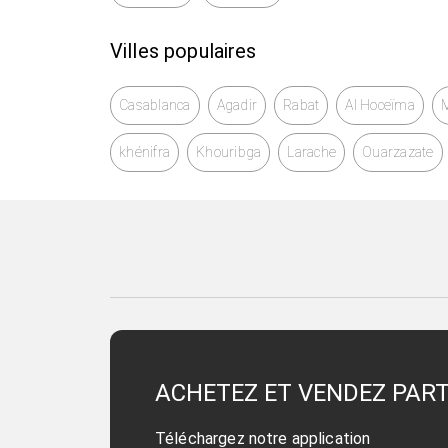
Villes populaires
Casablanca
Agadir
Rabat
Al Hoceïma
khénifra
Khouribga
Larache
Ouarzazate
ACHETEZ ET VENDEZ PAR
Téléchargez notre application