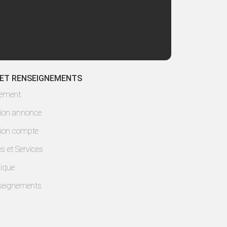
 ET RENSEIGNEMENTS
lement
ion annonce
ion compte
es et Services
ique
seignements