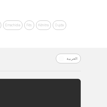
Errachidia
Fès
Kénitra
Oujda
العربية