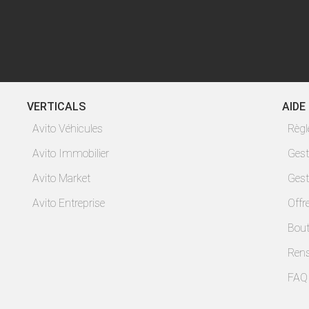
VERTICALS
AIDE
Avito Véhicules
Règ
Avito Immobilier
Gest
Avito Market
Gest
Avito Entreprise
Offr
Bout
Ren
FAQ