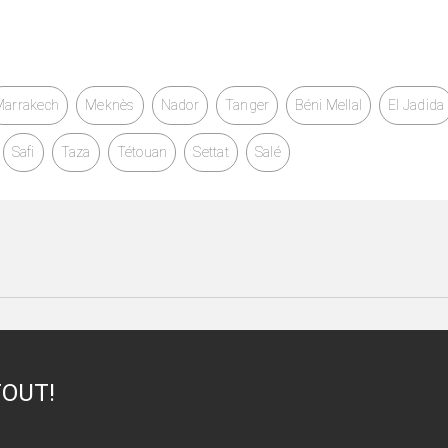
Marrakech
Meknès
Nador
Tanger
Béni Mellal
El Jadida
Safi
Taza
Tétouan
Settat
Salé
TOUT!