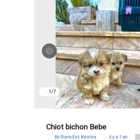
1
/
7
Chiot bichon Bebe
Bir Rami Est, Kénitra
il y a 1 an