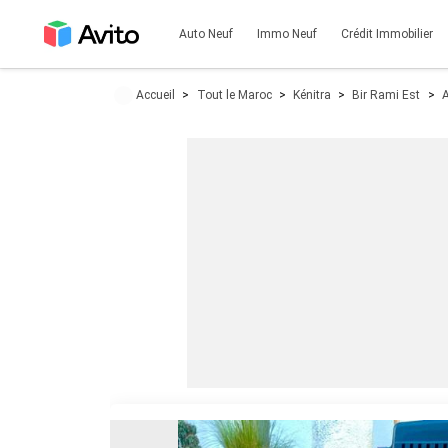
Auto Neuf
Immo Neuf
Crédit Immobilier
Accueil
Tout le Maroc
Kénitra
Bir Rami Est
A