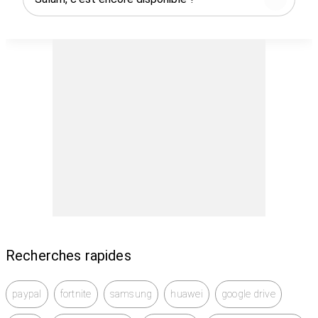
Recherches rapides
paypal
fortnite
samsung
huawei
google drive