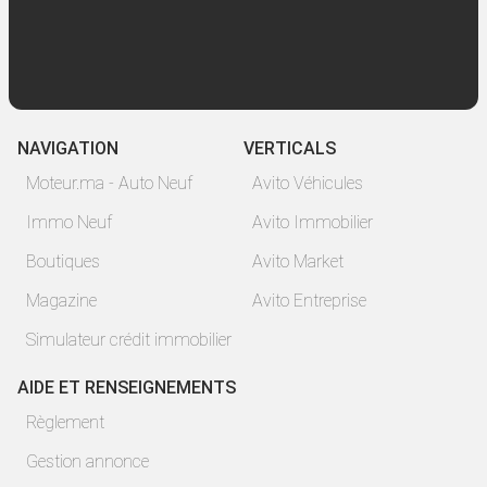
NAVIGATION
VERTICALS
Moteur.ma - Auto Neuf
Avito Véhicules
Immo Neuf
Avito Immobilier
Boutiques
Avito Market
Magazine
Avito Entreprise
Simulateur crédit immobilier
AIDE ET RENSEIGNEMENTS
Règlement
Gestion annonce