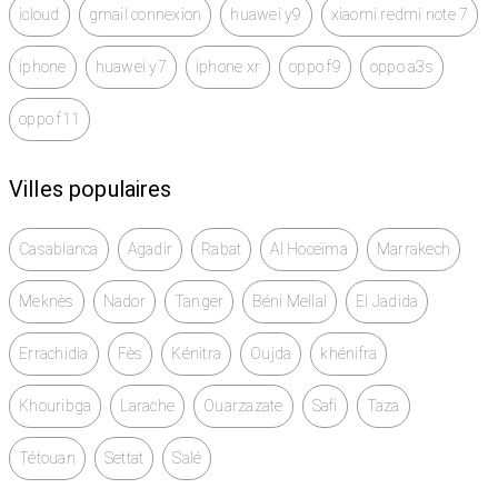
icloud
gmail connexion
huawei y9
xiaomi redmi note 7
iphone
huawei y7
iphone xr
oppo f9
oppo a3s
oppo f11
Villes populaires
Casablanca
Agadir
Rabat
Al Hoceïma
Marrakech
Meknès
Nador
Tanger
Béni Mellal
El Jadida
Errachidia
Fès
Kénitra
Oujda
khénifra
Khouribga
Larache
Ouarzazate
Safi
Taza
Tétouan
Settat
Salé