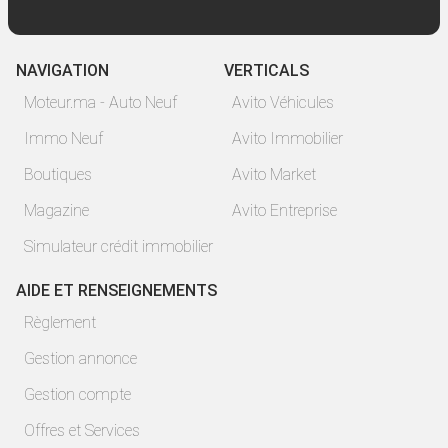
NAVIGATION
VERTICALS
Moteur.ma - Auto Neuf
Avito Véhicules
Immo Neuf
Avito Immobilier
Boutiques
Avito Market
Magazine
Avito Entreprise
Simulateur crédit immobilier
AIDE ET RENSEIGNEMENTS
Règlement
Gestion annonce
Gestion compte
Offres et Services