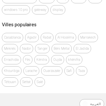
windows 10 pro
gateway
display
Villes populaires
Casablanca
Agadir
Rabat
Al Hoceïma
Marrakech
Meknès
Nador
Tanger
Béni Mellal
El Jadida
Errachidia
Fès
Kénitra
Oujda
khénifra
Khouribga
Larache
Ouarzazate
Safi
Taza
Tétouan
Settat
Salé
العربية