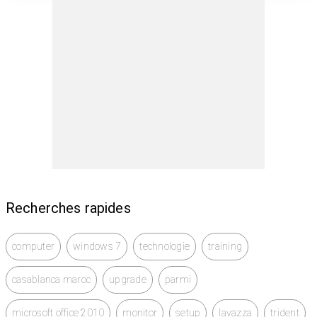
Recherches rapides
computer
windows 7
technologie
training
casablanca maroc
upgrade
parmi
microsoft office 2010
monitor
setup
lavazza
trident