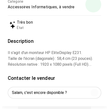
Categorie
Accessoires Informatiques, à vendre
Très bon
État
Description
Il s'agit d'un moniteur HP EliteDisplay E231.
Taille de l'écran (diagonale) : 58,4 cm (23 pouces).
Résolution native : 1920 x 1080 pixels (Full HD).
Connectivité : VGA, DVI-D, DisplayPort et hub USB 2.0.
Réglages ergonomiques : Inclinaison, rotation, réglage
Contacter le vendeur
en hauteur et pivot.
Technologie d'affichage : Écran LCD à rétroéclairage
LED avec dalle antireflet.