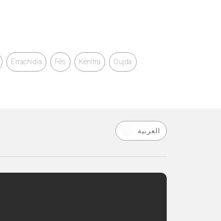
Errachidia
Fès
Kénitra
Oujda
العربية