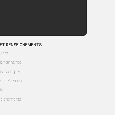
 ET RENSEIGNEMENTS
lement
ion annonce
ion compte
es et Services
ique
seignements