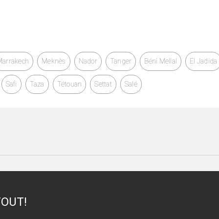
Marrakech
Meknès
Nador
Tanger
Béni Mellal
El Jadida
Safi
Taza
Tétouan
Settat
Salé
TOUT!