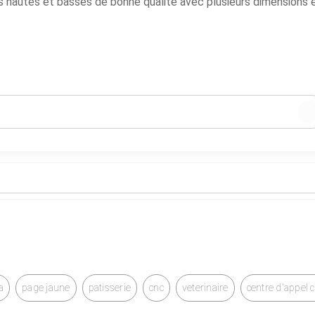
 hautes et basses de bonne qualité avec plusieurs dimensions 
a
page jaune
patisserie
cnc
veterinaire
centre d'appel 