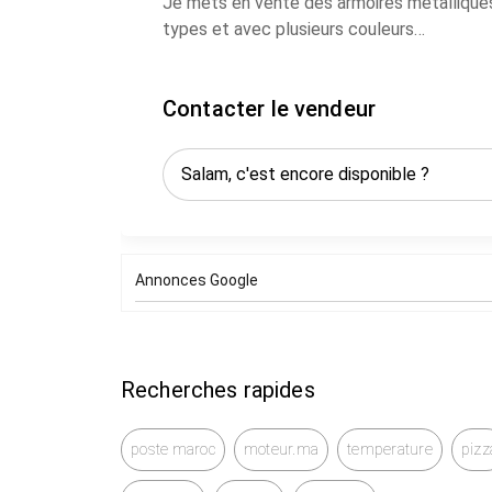
Je mets en vente des armoires métalliques
types et avec plusieurs couleurs
Prix d'usine
Pour plus de détails contactez moi,
Contacter le vendeur
Annonces Google
Recherches rapides
poste maroc
moteur.ma
temperature
pizz