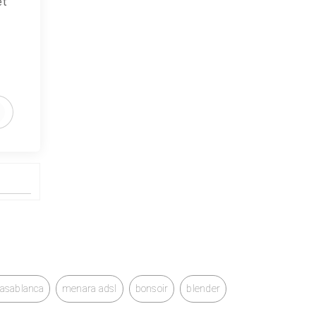
et
casablanca
menara adsl
bonsoir
blender