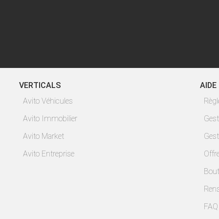
VERTICALS
AIDE
Avito Véhicules
Règ
Avito Immobilier
Gest
Avito Market
Gest
Avito Entreprise
Offr
Bout
Ren
FAQ