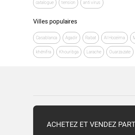
catalogue
tension
anti virus
Villes populaires
Casablanca
Agadir
Rabat
Al Hoceïma
khénifra
Khouribga
Larache
Ouarzazate
ACHETEZ ET VENDEZ PAR