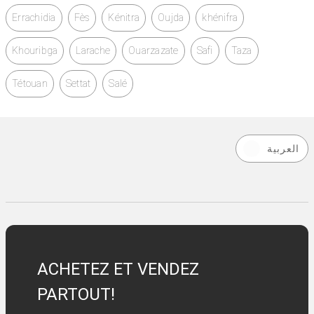
Errachidia
Fès
Kénitra
Oujda
khénifra
Khouribga
Larache
Ouarzazate
Safi
Taza
Tétouan
Settat
Salé
العربية
ACHETEZ ET VENDEZ
PARTOUT!