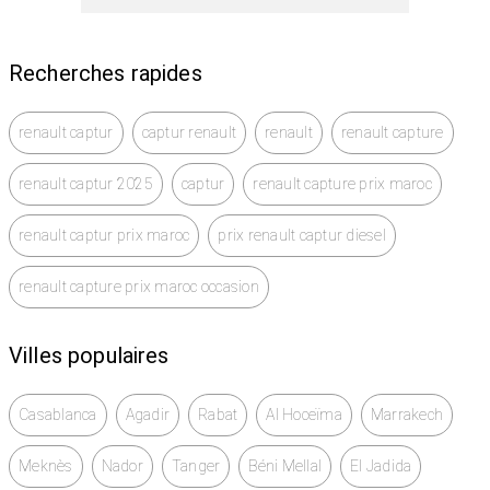
Recherches rapides
renault captur
captur renault
renault
renault capture
renault captur 2025
captur
renault capture prix maroc
renault captur prix maroc
prix renault captur diesel
renault capture prix maroc occasion
Villes populaires
Casablanca
Agadir
Rabat
Al Hoceïma
Marrakech
Meknès
Nador
Tanger
Béni Mellal
El Jadida