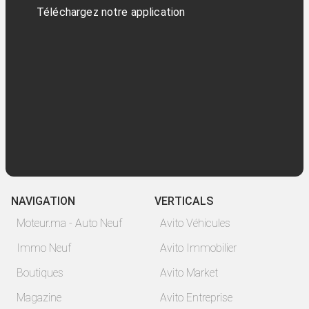
Téléchargez notre application
NAVIGATION
VERTICALS
Moteur.ma - Auto Neuf
Avito Véhicules
Immo Neuf
Avito Immobilier
Boutiques
Avito Market
Magazine
Avito Entreprise