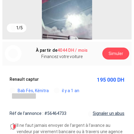
1
/
5
À partir de
4044 DH / mois
Simuler
Financez votre voiture
195 000 DH
Renault captur
Bab Fès, Kénitra
il y a 1 an
Réf de l'annonce : #56464733
Signaler un abus
Il ne faut jamais envoyer de l’argent à l’avance au
vendeur par virement bancaire ou à travers une agence