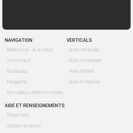
NAVIGATION
VERTICALS
Moteur.ma - Auto Neuf
Avito Véhicules
Immo Neuf
Avito Immobilier
Boutiques
Avito Market
Magazine
Avito Entreprise
Simulateur crédit immobilier
AIDE ET RENSEIGNEMENTS
Règlement
Gestion annonce