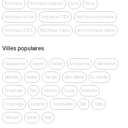
ford focus
ford focus occasion
ford
focus
ford focus st line
ford focus 2024
ford focus prix maroc
ford focus 2025
ford focus maroc
prix ford focus maroc
Villes populaires
Casablanca
Agadir
Rabat
Al Hoceïma
Marrakech
Meknès
Nador
Tanger
Béni Mellal
El Jadida
Errachidia
Fès
Kénitra
Oujda
khénifra
Khouribga
Larache
Ouarzazate
Safi
Taza
Tétouan
Settat
Salé