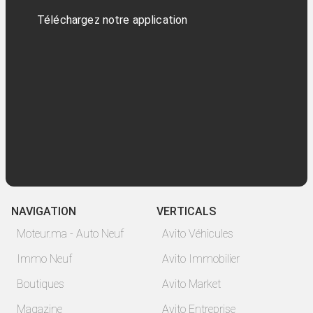
Téléchargez notre application
NAVIGATION
VERTICALS
Moteur.ma - Auto Neuf
Avito Véhicules
Immo Neuf
Avito Immobilier
Boutiques
Avito Market
Magazine
Avito Entreprise