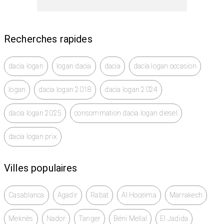
Recherches rapides
dacia logan
logan dacia
dacia
dacia logan occasion
logan
dacia logan 2018
dacia logan 2024
dacia logan 2025
consommation dacia logan diesel
dacia logan prix
Villes populaires
Casablanca
Agadir
Rabat
Al Hoceïma
Marrakech
Meknès
Nador
Tanger
Béni Mellal
El Jadida