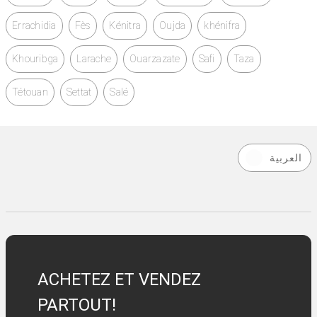
Errachidia
Fès
Kénitra
Oujda
khénifra
Khouribga
Larache
Ouarzazate
Safi
Taza
Tétouan
Settat
Salé
العربية
ACHETEZ ET VENDEZ
PARTOUT!