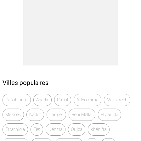
Villes populaires
Casablanca
Agadir
Rabat
Al Hoceïma
Marrakech
Meknès
Nador
Tanger
Béni Mellal
El Jadida
Errachidia
Fès
Kénitra
Oujda
khénifra