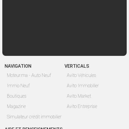
NAVIGATION
VERTICALS
Moteur.ma - Auto Neuf
Avito Véhicules
Immo Neuf
Avito Immobilier
Boutiques
Avito Market
Magazine
Avito Entreprise
Simulateur crédit immobilier