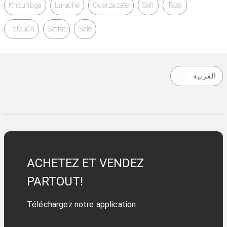
Khouribga
Larache
Ouarzazate
Safi
Taza
Tétouan
Settat
Salé
العربية
ACHETEZ ET VENDEZ
PARTOUT!
Téléchargez notre application