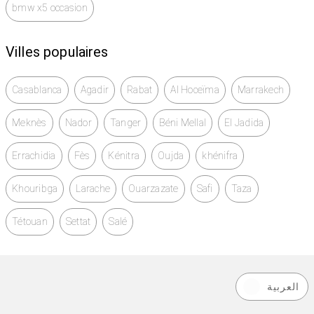
bmw x5 occasion
Villes populaires
Casablanca
Agadir
Rabat
Al Hoceïma
Marrakech
Meknès
Nador
Tanger
Béni Mellal
El Jadida
Errachidia
Fès
Kénitra
Oujda
khénifra
Khouribga
Larache
Ouarzazate
Safi
Taza
Tétouan
Settat
Salé
العربية