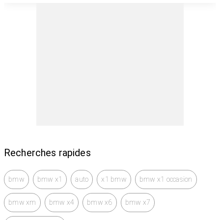
Recherches rapides
bmw
bmw x1
auto
x1 bmw
bmw x1 occasion
bmw xm
bmw x4
bmw x6
bmw x7