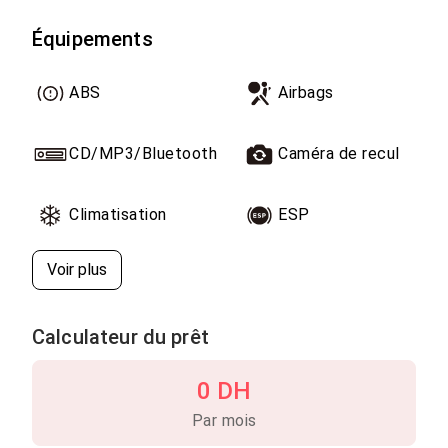
Pack sport
Modèle 2019
Équipements
116000km certifié
En acceptant également les reprises et merci
ABS
Airbags
CD/MP3/Bluetooth
Caméra de recul
Climatisation
ESP
Voir plus
Calculateur du prêt
0 DH
Par mois