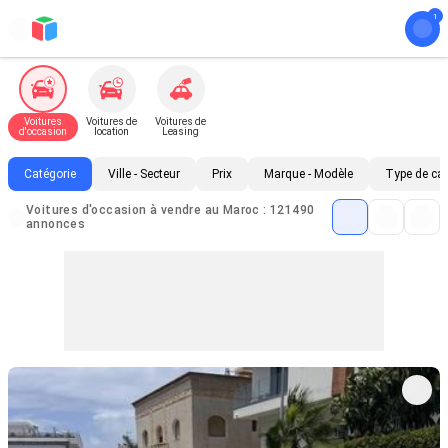
Voitures
Voitures de
Voitures de
d'occasion
location
Leasing
Catégorie
Ville - Secteur
Prix
Marque - Modèle
Type de ca
Voitures d'occasion à vendre au Maroc : 121490
annonces