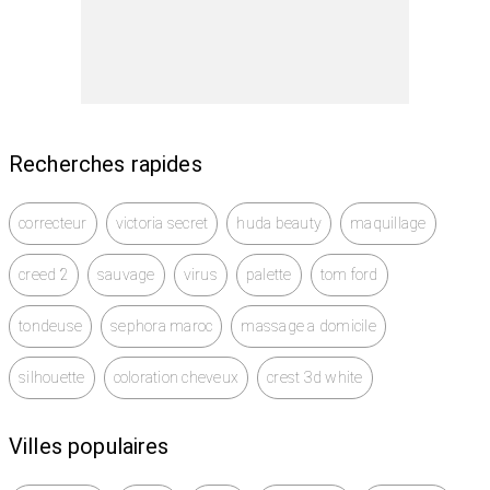
paradox
light blue
l'impératrice
Valentino donna
Recherches rapides
correcteur
victoria secret
huda beauty
maquillage
creed 2
sauvage
virus
palette
tom ford
tondeuse
sephora maroc
massage a domicile
silhouette
coloration cheveux
crest 3d white
Villes populaires