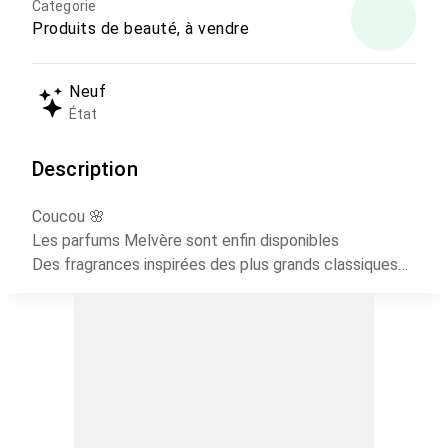
Categorie
Produits de beauté, à vendre
Neuf
État
Description
Coucou 🌸
Les parfums Melvère sont enfin disponibles
Des fragrances inspirées des plus grands classiques…
mais en mieux plus intenses, plus durables, plus toi ✨
Tu veux sentir incroyable Écris-moi 💌
Burberry her
kayali vanille 28
good girl blush
boomshell