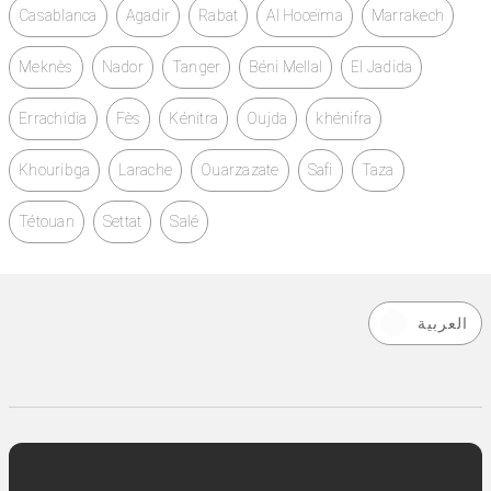
Casablanca
Agadir
Rabat
Al Hoceïma
Marrakech
Meknès
Nador
Tanger
Béni Mellal
El Jadida
Errachidia
Fès
Kénitra
Oujda
khénifra
Khouribga
Larache
Ouarzazate
Safi
Taza
Tétouan
Settat
Salé
العربية