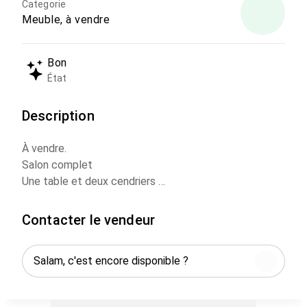
Categorie
Meuble, à vendre
Bon
État
Description
À vendre.
Salon complet
Une table et deux cendriers
Quatre tables avec matelas 2 m15 et 2 m 05
Un tapis noir gris
Contacter le vendeur
Deux tabourets