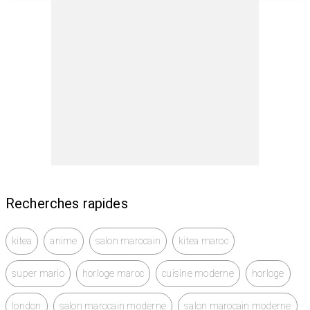
Recherches rapides
kitea
anime
salon marocain
kitea maroc
super mario
horloge maroc
cuisine moderne
horloge
london
salon marocain moderne
salon marocain moderne