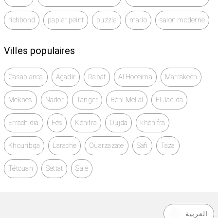
richbond
papier peint
puzzle
mario
salon moderne
Villes populaires
Casablanca
Agadir
Rabat
Al Hoceïma
Marrakech
Meknès
Nador
Tanger
Béni Mellal
El Jadida
Errachidia
Fès
Kénitra
Oujda
khénifra
Khouribga
Larache
Ouarzazate
Safi
Taza
Tétouan
Settat
Salé
العربية