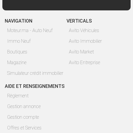
NAVIGATION
VERTICALS
Moteur.ma - Auto Neuf
Avito Véhicules
Immo Neuf
Avito Immobilier
Boutiques
Avito Market
Magazine
Avito Entreprise
Simulateur crédit immobilier
AIDE ET RENSEIGNEMENTS
Règlement
Gestion annonce
Gestion compte
Offres et Services