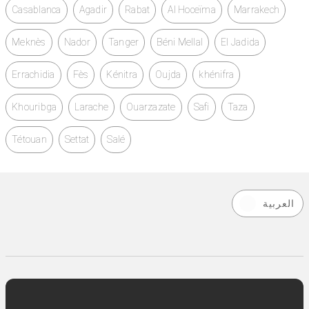
Casablanca
Agadir
Rabat
Al Hoceïma
Marrakech
Vitrine réfrigérée pâtisserie Maroc prix
Meknès
Nador
Tanger
Béni Mellal
El Jadida
Vitrine réfrigérée restaurant Maroc Avito
Errachidia
Fès
Kénitra
Oujda
khénifra
Fabricant vitrine réfrigérée Maroc
Khouribga
Larache
Ouarzazate
Safi
Taza
Vente vitrine réfrigérée neuve Maroc
Tétouan
Settat
Salé
Vitrine frigorifique sur mesure Maroc
Équipement froid professionnel Maroc Avito
العربية
Vitrine réfrigérée occasion / neuve Maroc