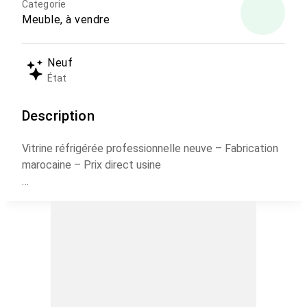
Categorie
Meuble, à vendre
Neuf
État
Description
Vitrine réfrigérée professionnelle neuve – Fabrication
marocaine – Prix direct usine
Vitrine frigorifique boulangerie/pâtisserie – Sur mesure
– Livraison partout au Maroc
Vitrine réfrigérée restaurant / snack – Haute qualité –
Contact direct fabricant
Acheter vitrine réfrigérée neuve au Maroc – Comagel