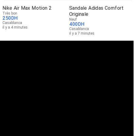
Nike Air Max Motion 2
Sandale Adidas Comfort
Très bon
Originale
250
DH
Neuf
Casablanca
400
DH
il y a 4 minutes
Casablanca
il y a 7 minutes