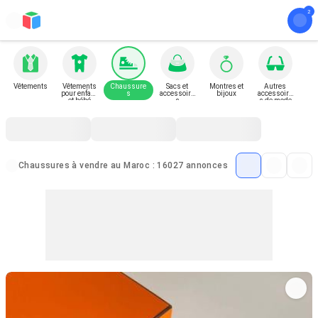
Vêtements
Vêtements
Chaussure
Sacs et
Montres et
Autres
pour enfant
s
accessoire
bijoux
accessoire
et bébé
s
s de mode
Chaussures à vendre au Maroc : 16027 annonces