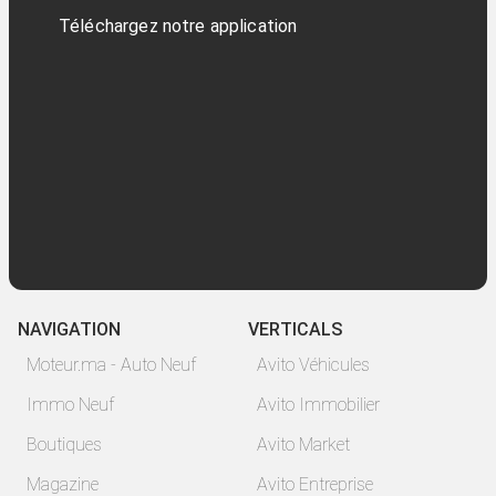
Téléchargez notre application
NAVIGATION
VERTICALS
Moteur.ma - Auto Neuf
Avito Véhicules
Immo Neuf
Avito Immobilier
Boutiques
Avito Market
Magazine
Avito Entreprise