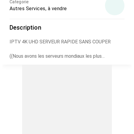
Categorie
Autres Services, à vendre
Description
IPTV 4K UHD SERVEUR RAPIDE SANS COUPER
((Nous avons les serveurs mondiaux les plus
puissants))
*Notre abonnement fonctionne partout dans le
monde*
*Notre abonnement fonctionne sur tous les appareils,
télévisions smart, téléphones android, ios, récepteurs,
ordinateurs windows et Macbook*
*Des serveurs Premium non peuplés pour une
meilleure bande passante avec la meilleure stabilité.*
(Zero coupure garantie) Le meilleur service après
vente disponible 7j/7 pour répondre à toutes vos