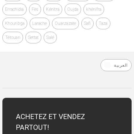
Errachidia
Fès
Kénitra
Oujda
khénifra
Khouribga
Larache
Ouarzazate
Safi
Taza
Tétouan
Settat
Salé
العربية
ACHETEZ ET VENDEZ
PARTOUT!