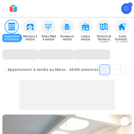
Apparteme
Maisons à
Villas-Riad
Bureaux à
Local à
Terrains et
Autre
nt à vendre
vendre
à vendre
vendre
vendre
fermes à
Immobilier
vendre
à vendre
Appartement à vendre au Maroc : 44436 annonces