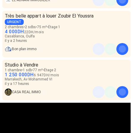
EL ADNANI IMMOBILIER
Très belle appart à louer Zoubir El Youssra
URGENT
2 chambres
2 sdbs
75 m²
Étage 1
4 000
DH
22
DH
/
mois
Casablanca, Oulfa
il y a 2 heures
Bon plan immo
Studio à Vendre
1 chambre
1 sdb
77 m²
Étage 2
1 250 000
DH
6 947
DH
/
mois
Marrakech, Av Mohammed VI
il y a 17 heures
CASA REAL IMMO