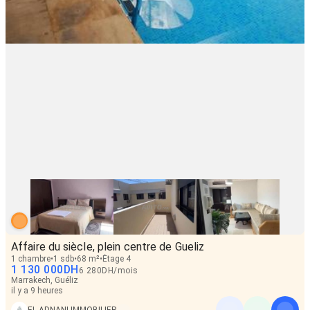
Affaire du siècle, plein centre de Gueliz
1 chambre
1 sdb
68 m²
Étage 4
1 130 000
DH
6 280
DH
/
mois
Marrakech, Guéliz
il y a 9 heures