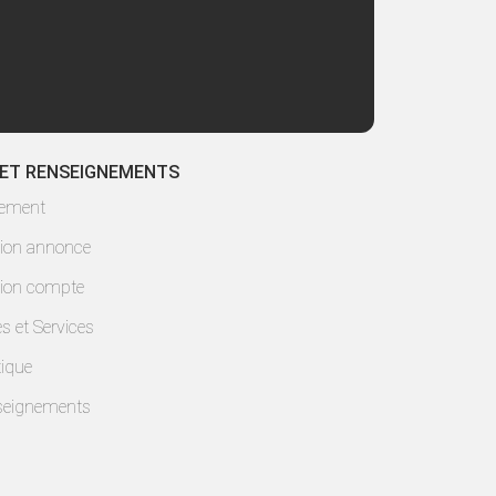
 ET RENSEIGNEMENTS
lement
ion annonce
ion compte
es et Services
ique
seignements