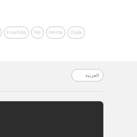
Errachidia
Fès
Kénitra
Oujda
العربية