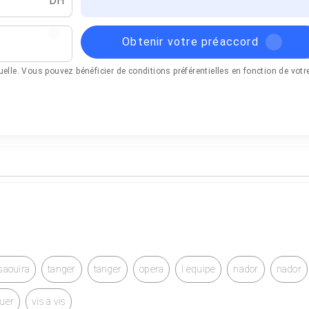
DH
Obtenir votre préaccord
tuelle. Vous pouvez bénéficier de conditions préférentielles en fonction de votr
saouira
tanger
tanger
opera
l equipe
nador
nador
ouer
vis a vis