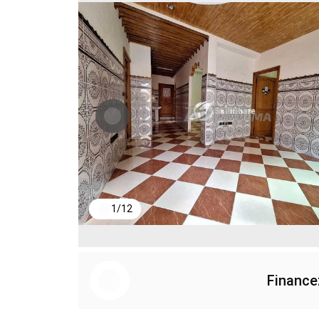
1
/
12
Finance