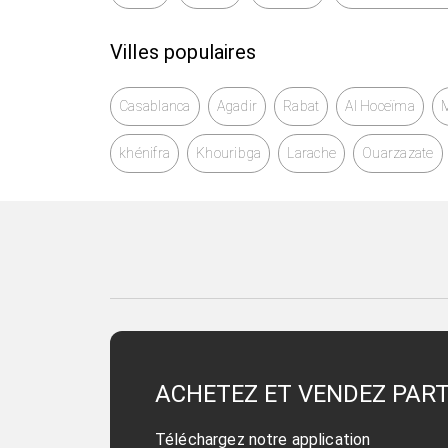
Villes populaires
Casablanca
Agadir
Rabat
Al Hoceïma
khénifra
Khouribga
Larache
Ouarzazate
ACHETEZ ET VENDEZ PAR
Téléchargez notre application