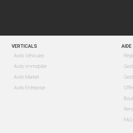
VERTICALS
AIDE
Avito Véhicules
Règ
Avito Immobilier
Gest
Avito Market
Gest
Avito Entreprise
Offr
Bout
Ren
FAQ