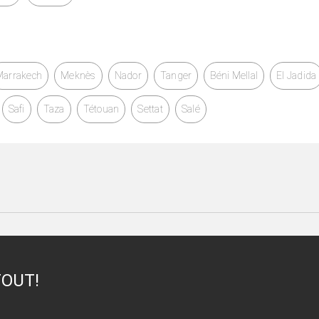
Marrakech
Meknès
Nador
Tanger
Béni Mellal
El Jadida
Safi
Taza
Tétouan
Settat
Salé
TOUT!