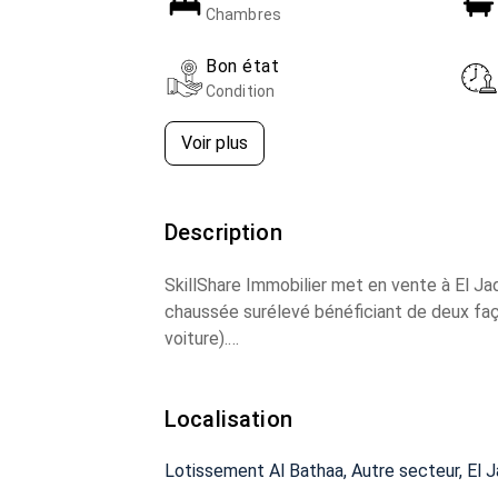
Chambres
Bon état
Condition
Voir plus
Description
SkillShare Immobilier met en vente à El Ja
chaussée surélevé bénéficiant de deux faç
voiture).
Superficie totale : 103 m²
Localisation
Cour privative : 11 m²
Le bien se compose de :
Lotissement Al Bathaa, Autre secteur, El J
• 3 chambres