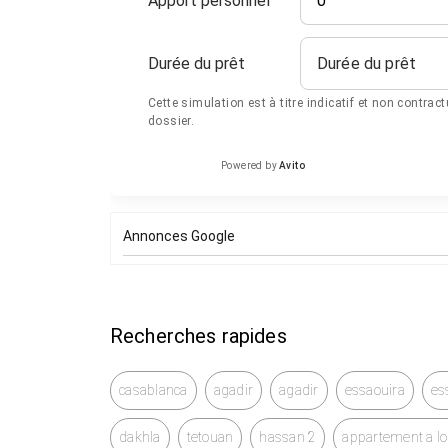
Apport personnel
Durée du prêt
Durée du prêt
Cette simulation est à titre indicatif et non contrac
dossier.
Powered by
Avito
Annonces Google
Recherches rapides
casablanca
agadir
agadir
essaouira
es
dakhla
tetouan
hassan 2
appartement a l