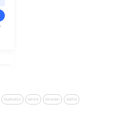
e
localisation
kenitra
ramadan
dakhla