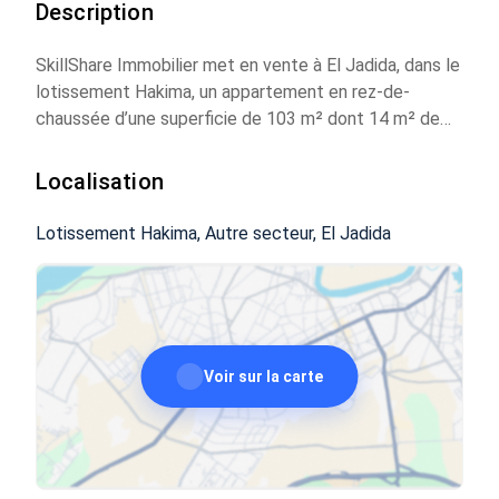
Description
SkillShare Immobilier met en vente à El Jadida, dans le
lotissement Hakima, un appartement en rez-de-
chaussée d’une superficie de 103 m² dont 14 m² de
cour privative, situé à seulement 5 minutes à pied de
la plage.
Localisation
Le bien se compose de :
Lotissement Hakima, Autre secteur, El Jadida
• 2 chambres
• Un salon
• Un grand séjour en face de la cuisine
• Une cuisine ouverte
• Une salle de bain avec douche
Voir sur la carte
Dans la cour :
• Une chambre supplémentaire
• Des lavabos
• Des toilettes séparées