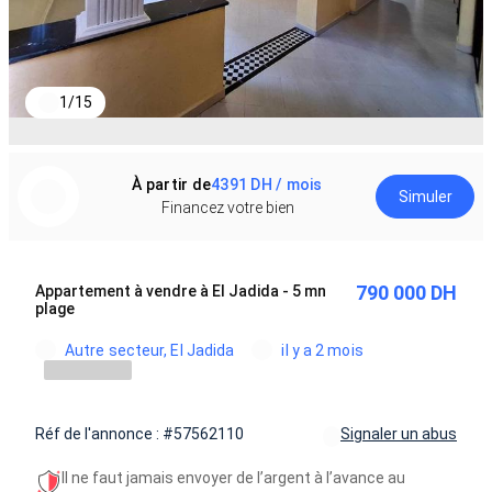
1
/
15
À partir de
4391 DH / mois
Simuler
Financez votre bien
790 000 DH
Appartement à vendre à El Jadida - 5 mn
plage
Autre secteur, El Jadida
il y a 2 mois
Réf de l'annonce : #57562110
Signaler un abus
Il ne faut jamais envoyer de l’argent à l’avance au