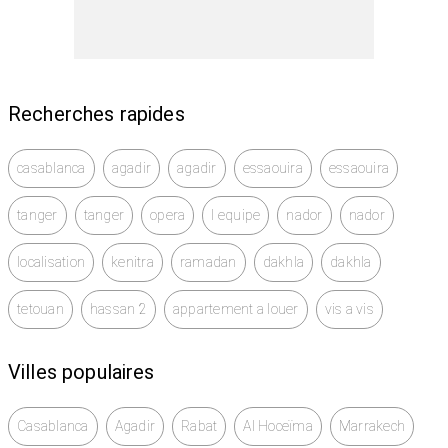
Recherches rapides
casablanca
agadir
agadir
essaouira
essaouira
tanger
tanger
opera
l equipe
nador
nador
localisation
kenitra
ramadan
dakhla
dakhla
tetouan
hassan 2
appartement a louer
vis a vis
Villes populaires
Casablanca
Agadir
Rabat
Al Hoceïma
Marrakech