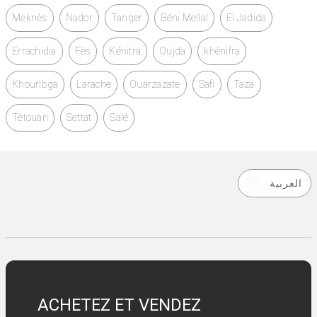
Meknès
Nador
Tanger
Béni Mellal
El Jadida
Errachidia
Fès
Kénitra
Oujda
khénifra
Khouribga
Larache
Ouarzazate
Safi
Taza
Tétouan
Settat
Salé
العربية
ACHETEZ ET VENDEZ