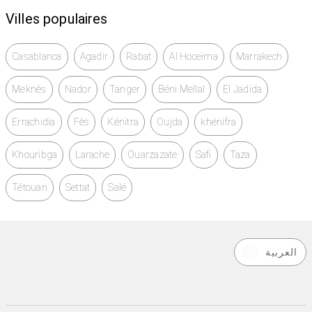
Villes populaires
Casablanca
Agadir
Rabat
Al Hoceïma
Marrakech
Meknès
Nador
Tanger
Béni Mellal
El Jadida
Errachidia
Fès
Kénitra
Oujda
khénifra
Khouribga
Larache
Ouarzazate
Safi
Taza
Tétouan
Settat
Salé
العربية