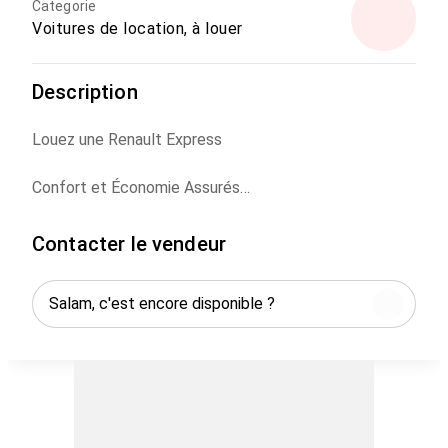
Categorie
Voitures de location, à louer
Description
Louez une Renault Express
Confort et Économie Assurés
Voiture familiale économique et spacieuse idéale pour
Contacter le vendeur
vos déplacements en toute sérénité
Livraison gratuite aux aéroports de Casablanca
Marrakech et Rabat.
Faible consommation pour un voyage économique et
agréable.