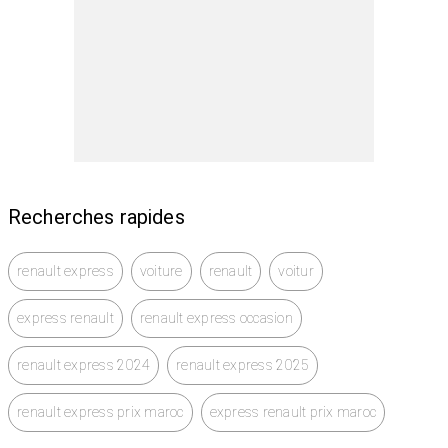
Disponible pour la location courte et longue durée
Réservez dès maintenant et voyagez en toute
tranquillité
Contactez-nous pour plus d’informations
Recherches rapides
renault express
voiture
renault
voitur
express renault
renault express occasion
renault express 2024
renault express 2025
renault express prix maroc
express renault prix maroc