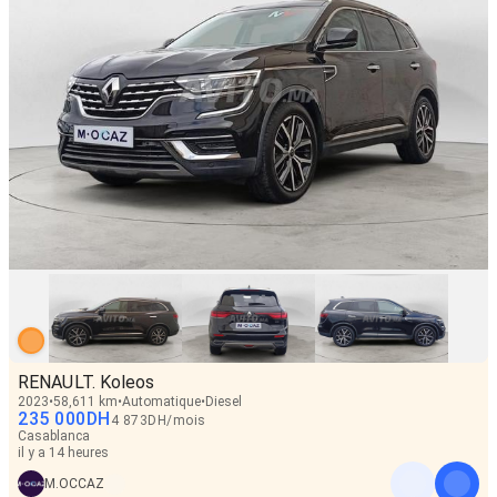
RENAULT. Koleos
2023
58,611 km
Automatique
Diesel
235 000
DH
4 873
DH
/
mois
Casablanca
il y a 14 heures
M.OCCAZ