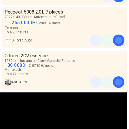
Peugeot 5008 2.0L 7 places
2022
140,000 km
Automatique
Diesel
255 000
DH
5 288
DH
/
mois
Tétouan
il y a 23 heures
G. Ryad Auto
Citroën 2CV essence
1980 ou plus ancien
0 km
Manuelle
Essence
100 000
DH
2 073
DH
/
mois
Marrakech
il y a 17 heures
ANH Auto