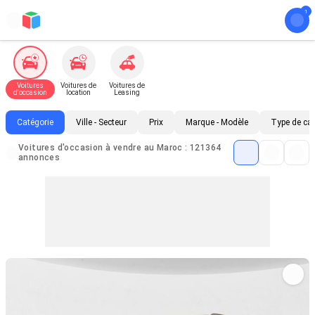
Voitures
Voitures de
Voitures de
d'occasion
location
Leasing
Catégorie
Ville - Secteur
Prix
Marque - Modèle
Type de ca
Voitures d'occasion à vendre au Maroc : 121364
annonces