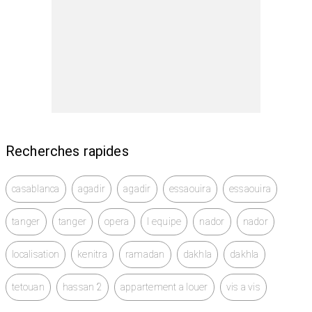
Recherches rapides
casablanca
agadir
agadir
essaouira
essaouira
tanger
tanger
opera
l equipe
nador
nador
localisation
kenitra
ramadan
dakhla
dakhla
tetouan
hassan 2
appartement a louer
vis a vis