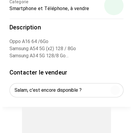
Categorie
Smartphone et Téléphone, à vendre
Description
Oppo A16 64 /6Go
Samsung A54 5G (x2) 128 / 8Go
Samsung A34 5G 128/8 Go
Samsung A52s 126/6Go
Samsung A32 128/ 6Go
Contacter le vendeur
Xiaomi Redmi Note 11 64/ 6Go
Xiaomi Mi Note 10 128/6Go
Xiaomi Redmi Note 9S 64/4Go
Xiaomi Redmi 9A 64/4 Go
Xiaomi Redmi Note 9T 64/8Go
tablette Samsung A7 32/4Go