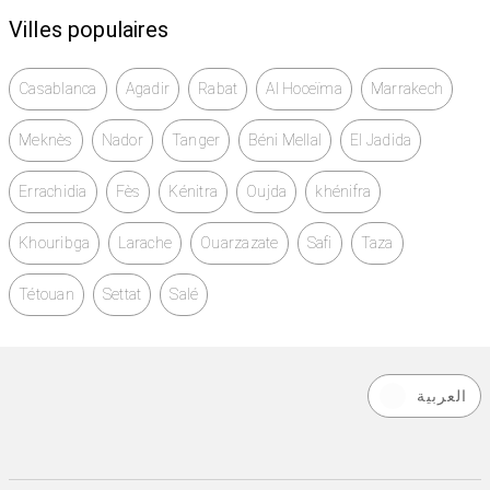
Villes populaires
Casablanca
Agadir
Rabat
Al Hoceïma
Marrakech
Meknès
Nador
Tanger
Béni Mellal
El Jadida
Errachidia
Fès
Kénitra
Oujda
khénifra
Khouribga
Larache
Ouarzazate
Safi
Taza
Tétouan
Settat
Salé
العربية