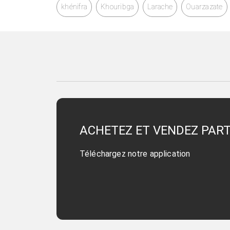
khénifra
Khouribga
Larache
Ouarzazate
ACHETEZ ET VENDEZ PAR
Téléchargez notre application