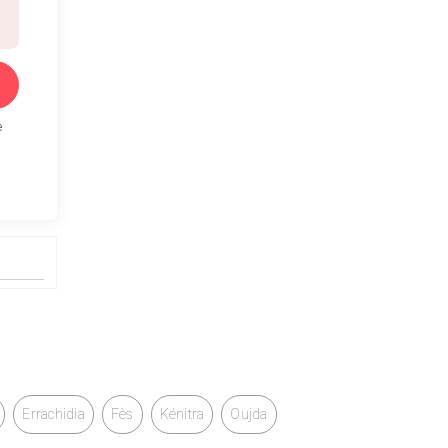
e
Errachidia
Fès
Kénitra
Oujda