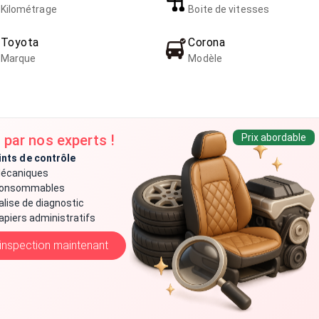
Kilométrage
Boite de vitesses
Toyota
Corona
Marque
Modèle
 par nos experts !
Prix abordable
ints de contrôle
écaniques
onsommables
alise de diagnostic
apiers administratifs
’inspection maintenant