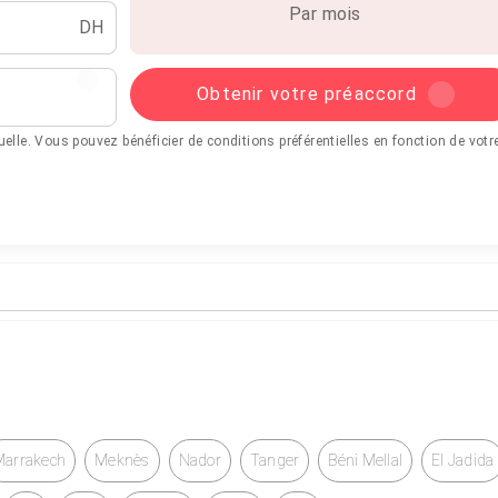
Par mois
DH
Obtenir votre préaccord
tuelle. Vous pouvez bénéficier de conditions préférentielles en fonction de votr
Marrakech
Meknès
Nador
Tanger
Béni Mellal
El Jadida