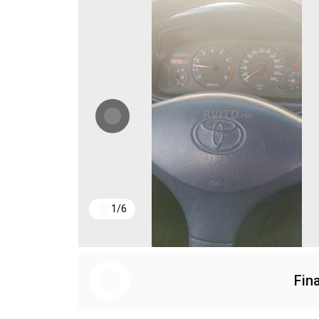
1
/
6
Fin