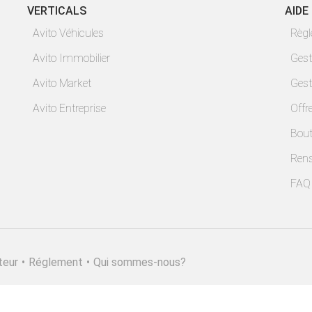
VERTICALS
AIDE
Avito Véhicules
Règ
Avito Immobilier
Gest
Avito Market
Gest
Avito Entreprise
Offr
Bout
Ren
FAQ
teur
•
Réglement
•
Qui sommes-nous?