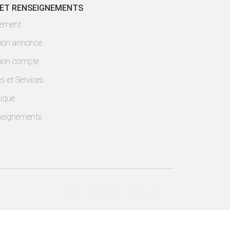
 ET RENSEIGNEMENTS
lement
ion annonce
ion compte
es et Services
ique
seignements