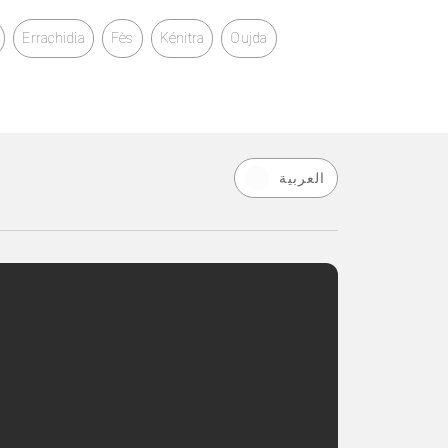
Errachidia
Fès
Kénitra
Oujda
العربية