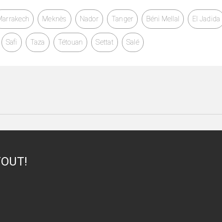
Marrakech
Meknès
Nador
Tanger
Béni Mellal
El Jadida
Safi
Taza
Tétouan
Settat
Salé
TOUT!