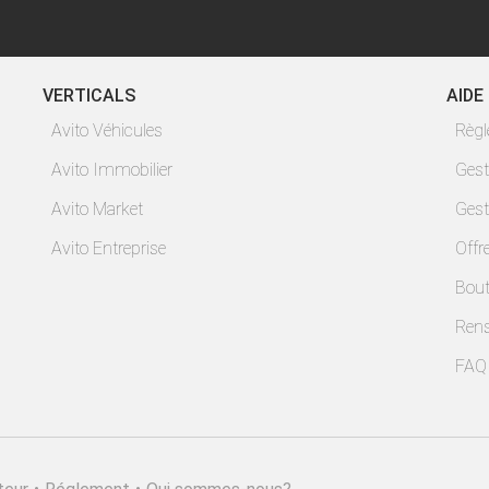
VERTICALS
AIDE
Avito Véhicules
Règ
Avito Immobilier
Gest
Avito Market
Gest
Avito Entreprise
Offr
Bout
Ren
FAQ