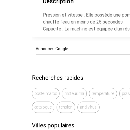
Description
Pression et vitesse : Elle possède une po
chauffe l'eau en moins de 25 secondes.
Capacité : La machine est équipée d'un rése
usagées.
Fonctionnalités : Elle dispose de deux bo
Annonces Google
arrêt automatique pour économiser l'énergi
Prix neuf 1799dh.
Recherches rapides
poste maroc
moteur.ma
temperature
pizz
catalogue
tension
anti virus
Villes populaires