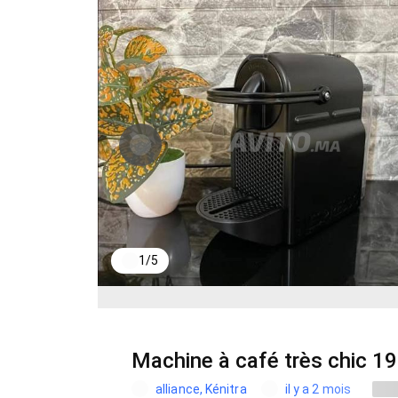
1
/
5
Machine à café très chic 19b
alliance, Kénitra
il y a 2 mois