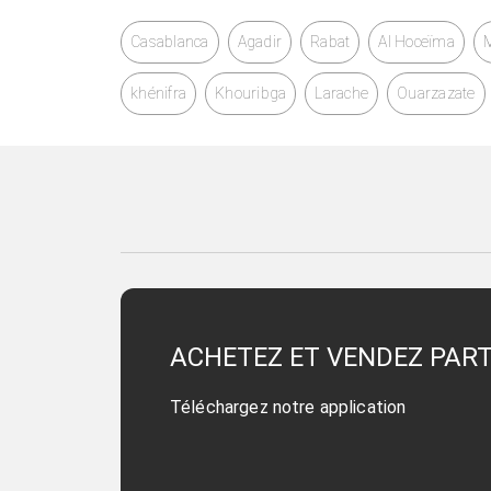
Casablanca
Agadir
Rabat
Al Hoceïma
khénifra
Khouribga
Larache
Ouarzazate
ACHETEZ ET VENDEZ PAR
Téléchargez notre application