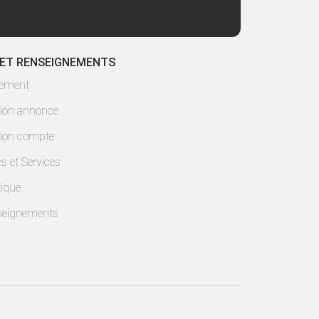
 ET RENSEIGNEMENTS
lement
ion annonce
ion compte
es et Services
ique
seignements