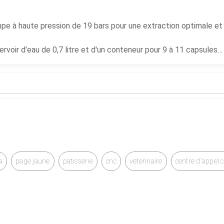
mpe à haute pression de 19 bars pour une extraction optimale et
rvoir d'eau de 0,7 litre et d'un conteneur pour 9 à 11 capsules
utons programmables pour les cafés expresso et lungo, avec un
e.
a
page jaune
patisserie
cnc
veterinaire
centre d'appel 