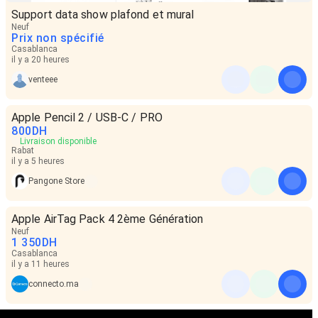
Support data show plafond et mural
Neuf
Prix non spécifié
Casablanca
il y a 20 heures
venteee
Apple Pencil 2 / USB-C / PRO
800
DH
Livraison disponible
Rabat
il y a 5 heures
Pangone Store
Apple AirTag Pack 4 2ème Génération
Neuf
1 350
DH
Casablanca
il y a 11 heures
connecto.ma