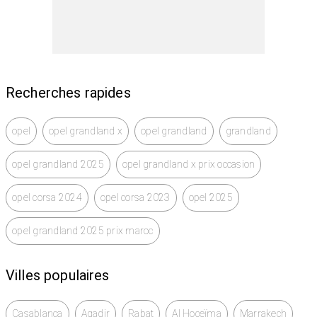
Recherches rapides
opel
opel grandland x
opel grandland
grandland
opel grandland 2025
opel grandland x prix occasion
opel corsa 2024
opel corsa 2023
opel 2025
opel grandland 2025 prix maroc
Villes populaires
Casablanca
Agadir
Rabat
Al Hoceïma
Marrakech