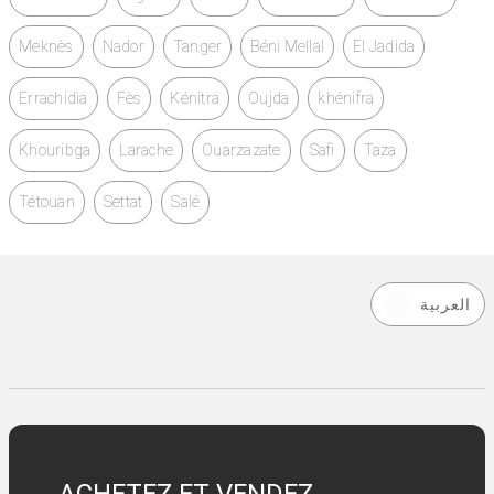
Meknès
Nador
Tanger
Béni Mellal
El Jadida
Errachidia
Fès
Kénitra
Oujda
khénifra
Khouribga
Larache
Ouarzazate
Safi
Taza
Tétouan
Settat
Salé
العربية