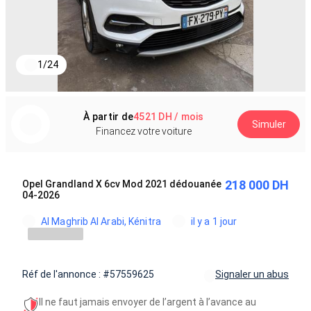
1
/
24
À partir de
4521 DH / mois
Simuler
Financez votre voiture
218 000 DH
Opel Grandland X 6cv Mod 2021 dédouanée
04-2026
Al Maghrib Al Arabi, Kénitra
il y a 1 jour
Réf de l'annonce : #57559625
Signaler un abus
Il ne faut jamais envoyer de l’argent à l’avance au