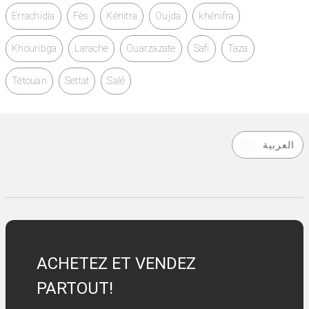
Errachidia
Fès
Kénitra
Oujda
khénifra
Khouribga
Larache
Ouarzazate
Safi
Taza
Tétouan
Settat
Salé
العربية
ACHETEZ ET VENDEZ
PARTOUT!