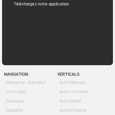
Téléchargez notre application
NAVIGATION
VERTICALS
Moteur.ma - Auto Neuf
Avito Véhicules
Immo Neuf
Avito Immobilier
Boutiques
Avito Market
Magazine
Avito Entreprise