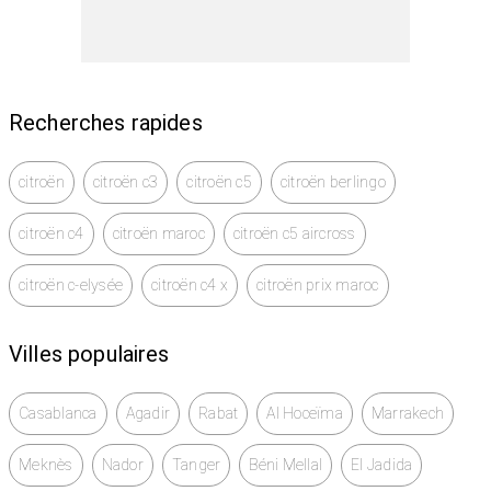
Recherches rapides
citroën
citroën c3
citroën c5
citroën berlingo
citroën c4
citroën maroc
citroën c5 aircross
citroën c-elysée
citroën c4 x
citroën prix maroc
Villes populaires
Casablanca
Agadir
Rabat
Al Hoceïma
Marrakech
Meknès
Nador
Tanger
Béni Mellal
El Jadida