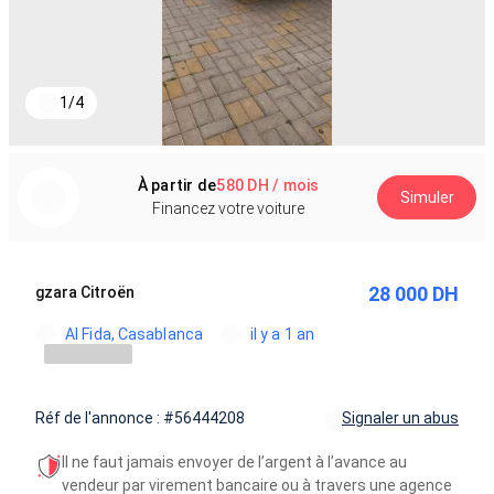
1
/
4
À partir de
580 DH / mois
Simuler
Financez votre voiture
28 000 DH
gzara Citroën
Al Fida, Casablanca
il y a 1 an
Réf de l'annonce : #56444208
Signaler un abus
Il ne faut jamais envoyer de l’argent à l’avance au
vendeur par virement bancaire ou à travers une agence