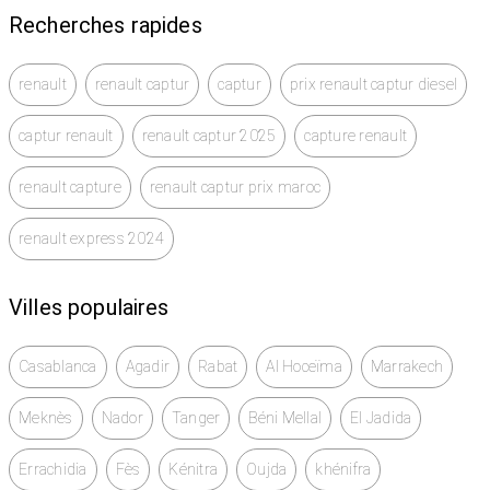
Recherches rapides
renault
renault captur
captur
prix renault captur diesel
captur renault
renault captur 2025
capture renault
renault capture
renault captur prix maroc
renault express 2024
Villes populaires
Casablanca
Agadir
Rabat
Al Hoceïma
Marrakech
Meknès
Nador
Tanger
Béni Mellal
El Jadida
Errachidia
Fès
Kénitra
Oujda
khénifra