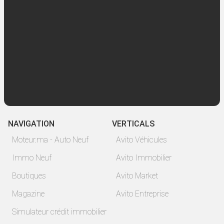
NAVIGATION
VERTICALS
Moteur.ma - Auto Neuf
Avito Véhicules
Immo Neuf
Avito Immobilier
Boutiques
Avito Market
Magazine
Avito Entreprise
Simulateur crédit immobilier