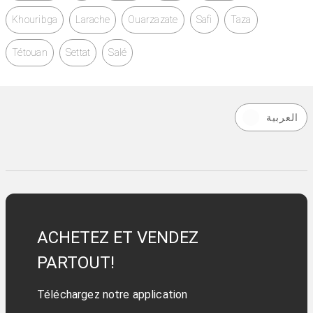
Khouribga
Larache
Ouarzazate
Safi
Taza
Tétouan
Settat
Salé
العربية
ACHETEZ ET VENDEZ
PARTOUT!
Téléchargez notre application