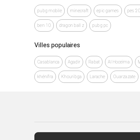
pubg mobile
minecraft
epic games
pes 2
ben 10
dragon ball z
pubg pc
Villes populaires
Casablanca
Agadir
Rabat
Al Hoceïma
khénifra
Khouribga
Larache
Ouarzazate