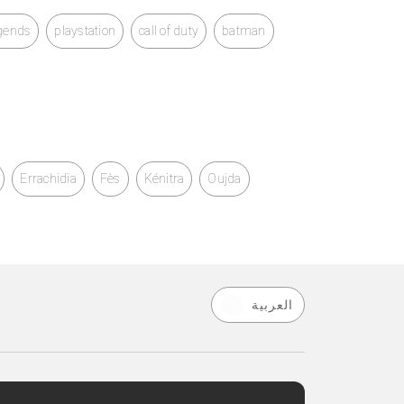
egends
playstation
call of duty
batman
Errachidia
Fès
Kénitra
Oujda
العربية