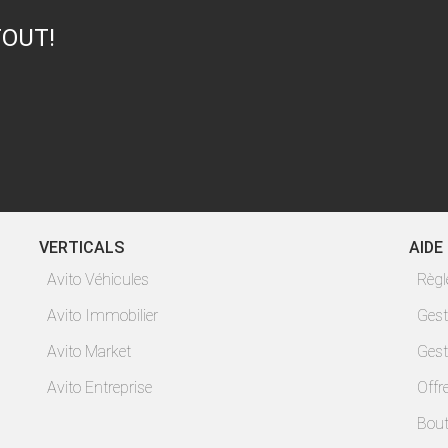
TOUT!
VERTICALS
AIDE
Avito Véhicules
Règ
Avito Immobilier
Gest
Avito Market
Gest
Avito Entreprise
Offr
Bout