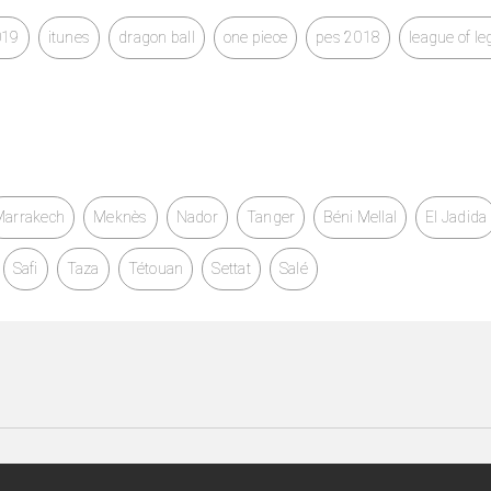
019
itunes
dragon ball
one piece
pes 2018
league of l
Marrakech
Meknès
Nador
Tanger
Béni Mellal
El Jadida
Safi
Taza
Tétouan
Settat
Salé