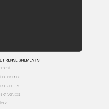
 ET RENSEIGNEMENTS
lement
ion annonce
ion compte
es et Services
ique