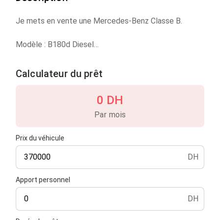
Je mets en vente une Mercedes-Benz Classe B.
Modèle : B180d Diesel
Finition : AMG Line (pack esthétique)
Année modèle : 2020
Calculateur du prêt
Année de mise en circulation au Maroc : 2024
Véhicule dédouané en 2024
0 DH
Première main
Par mois
Boîte de vitesses automatique
Nombre de portes : 5
Prix du véhicule
Kilométrage : 120 000 km
DH
Véhicule en très bon état général
Apport personnel
Mécanique saine
Intérieur et extérieur propres
DH
Faible consommation de carburant