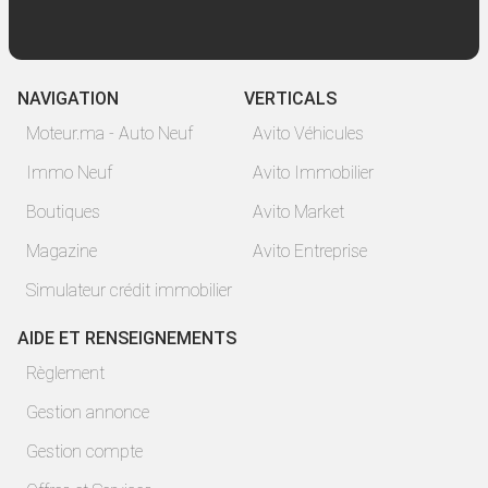
NAVIGATION
VERTICALS
Moteur.ma - Auto Neuf
Avito Véhicules
Immo Neuf
Avito Immobilier
Boutiques
Avito Market
Magazine
Avito Entreprise
Simulateur crédit immobilier
AIDE ET RENSEIGNEMENTS
Règlement
Gestion annonce
Gestion compte