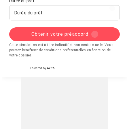
Idéale pour un usage quotidien et les longs trajets
Durée du prêt
Durée du prêt
Prix : 370 000 dirhams
Négociable dans la limite du raisonnable
Curieux s’abstenir
Obtenir votre préaccord
Cette simulation est à titre indicatif et non contractuelle. Vous
pouvez bénéficier de conditions préférentielles en fonction de
votre dossier.
Powered by
Avito