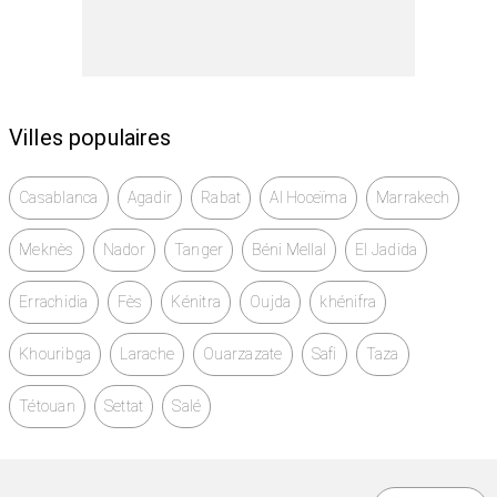
Villes populaires
Casablanca
Agadir
Rabat
Al Hoceïma
Marrakech
Meknès
Nador
Tanger
Béni Mellal
El Jadida
Errachidia
Fès
Kénitra
Oujda
khénifra
Khouribga
Larache
Ouarzazate
Safi
Taza
Tétouan
Settat
Salé