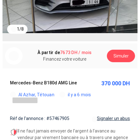
1
/
8
À partir de
7673 DH / mois
Simuler
Financez votre voiture
370 000 DH
Mercedes-Benz B180d AMG Line
Al Azhar, Tétouan
il y a 6 mois
Réf de l'annonce : #57467905
Signaler un abus
Il ne faut jamais envoyer de l’argent à l’avance au
vendeur par virement bancaire ou à travers une agence