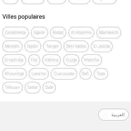
Villes populaires
Casablanca
Agadir
Rabat
Al Hoceïma
Marrakech
Meknès
Nador
Tanger
Béni Mellal
El Jadida
Errachidia
Fès
Kénitra
Oujda
khénifra
Khouribga
Larache
Ouarzazate
Safi
Taza
Tétouan
Settat
Salé
العربية