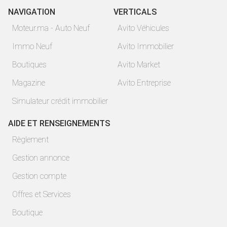
NAVIGATION
VERTICALS
Moteur.ma - Auto Neuf
Avito Véhicules
Immo Neuf
Avito Immobilier
Boutiques
Avito Market
Magazine
Avito Entreprise
Simulateur crédit immobilier
AIDE ET RENSEIGNEMENTS
Règlement
Gestion annonce
Gestion compte
Offres et Services
Boutique