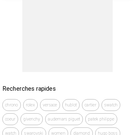
Recherches rapides
chrono
rolex
versace
hublot
cartier
swatch
coeur
givenchy
audemars piguet
patek philippe
watch
swarovski
women
diamond
hugo boss