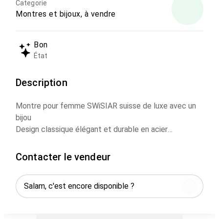
Categorie
Montres et bijoux, à vendre
Bon
État
Description
Montre pour femme SWiSIAR suisse de luxe avec un
bijou
Design classique élégant et durable en acier
inoxydable plaqué or 23 carats
Mouvement quartz suisse précis
Contacter le vendeur
Ornée d'un bijou de luxe intérieur qui augmente le luxe
Résistante à l'eau 3ATM, supporte les éclaboussures
d'eau légères et la pluie, ne convient pas à la natation
ou à l'immersion complète
Édition 2004 06