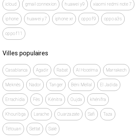
icloud
gmail connexion
huawei y9
xiaomi redmi note 7
iphone
huawei y7
iphone xr
oppo f9
oppo a3s
oppo f11
Villes populaires
Casablanca
Agadir
Rabat
Al Hoceïma
Marrakech
Meknès
Nador
Tanger
Béni Mellal
El Jadida
Errachidia
Fès
Kénitra
Oujda
khénifra
Khouribga
Larache
Ouarzazate
Safi
Taza
Tétouan
Settat
Salé