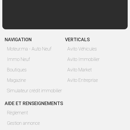
NAVIGATION
VERTICALS
Moteur.ma - Auto Neuf
Avito Véhicules
Immo Neuf
Avito Immobilier
Boutiques
Avito Market
Magazine
Avito Entreprise
Simulateur crédit immobilier
AIDE ET RENSEIGNEMENTS
Règlement
Gestion annonce