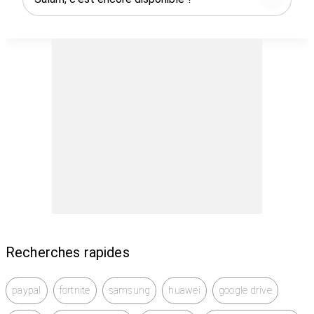
Recherches rapides
paypal
fortnite
samsung
huawei
google drive