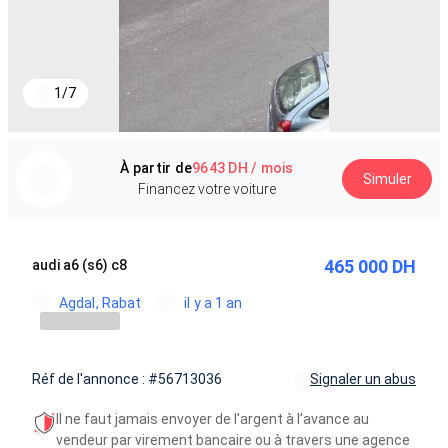
1
/
7
À partir de
9643 DH / mois
Simuler
Financez votre voiture
465 000 DH
audi a6 (s6) c8
Agdal, Rabat
il y a 1 an
Réf de l'annonce : #56713036
Signaler un abus
Il ne faut jamais envoyer de l’argent à l’avance au
vendeur par virement bancaire ou à travers une agence