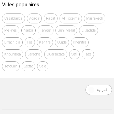
Villes populaires
Casablanca
Agadir
Rabat
Al Hoceïma
Marrakech
Meknès
Nador
Tanger
Béni Mellal
El Jadida
Errachidia
Fès
Kénitra
Oujda
khénifra
Khouribga
Larache
Ouarzazate
Safi
Taza
Tétouan
Settat
Salé
العربية