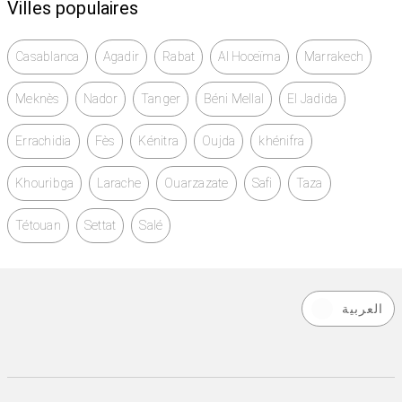
Villes populaires
Casablanca
Agadir
Rabat
Al Hoceïma
Marrakech
Meknès
Nador
Tanger
Béni Mellal
El Jadida
Errachidia
Fès
Kénitra
Oujda
khénifra
Khouribga
Larache
Ouarzazate
Safi
Taza
Tétouan
Settat
Salé
العربية