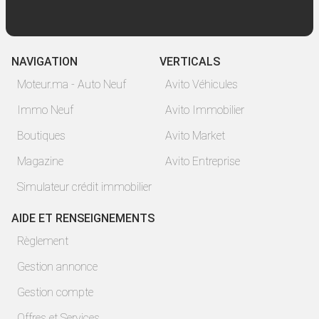
NAVIGATION
VERTICALS
Moteur.ma - Auto Neuf
Avito Véhicules
Immo Neuf
Avito Immobilier
Boutiques
Avito Market
Magazine
Avito Entreprise
Simulateur crédit immobilier
AIDE ET RENSEIGNEMENTS
Règlement
Gestion annonce
Gestion compte
Offres et Services