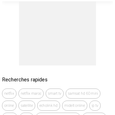
Écran 50 pouces (125 cm) – résolution 4K Ultra HD
Technologie QLED : couleurs éclatantes et
profondeur exceptionnelle
Processeur Quantum 4K pour une image optimisée
Compatibility HDR, mode Game, etc.
Design fin et élégant
Télécommande incluse | pied d'origine
Recherches rapides
État : comme neuve
Le support mural OFFERT : Support FULL MOTION
netflix
netflix maroc
smart tv
samsat hd 60 mini
Compatible avec les écrans plats de 32 à 65
online
satellite
echolink hd
midelt online
ip tv