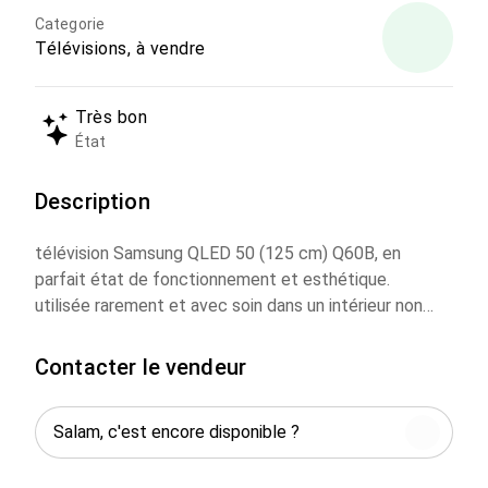
Categorie
Télévisions, à vendre
Très bon
État
Description
télévision Samsung QLED 50 (125 cm) Q60B, en
parfait état de fonctionnement et esthétique.
utilisée rarement et avec soin dans un intérieur non
fumeur.
un super support mural rotatif (45 KILOS)FULL
Contacter le vendeur
MOTION (valeur neuve 700 DH).
La télé : Samsung QLED Q60B (50)