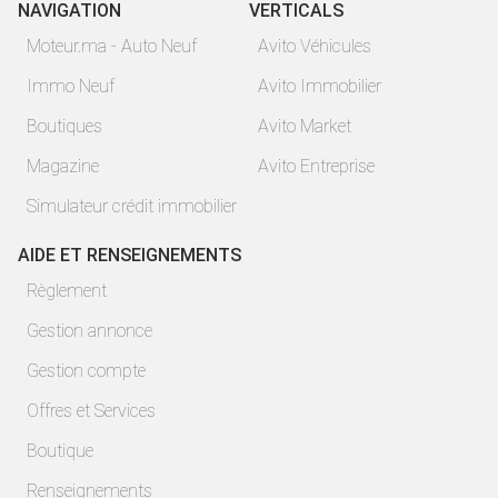
NAVIGATION
VERTICALS
Moteur.ma - Auto Neuf
Avito Véhicules
Immo Neuf
Avito Immobilier
Boutiques
Avito Market
Magazine
Avito Entreprise
Simulateur crédit immobilier
AIDE ET RENSEIGNEMENTS
Règlement
Gestion annonce
Gestion compte
Offres et Services
Boutique
Renseignements