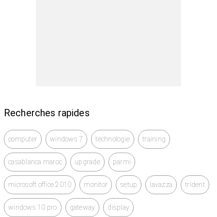
www . myordi . ma
.............................
... Livraison rapide
... Divers moyens de paiement Virement bancaire,
chèque Espèces à la livraison Carte bancaire en ligne
Recherches rapides
... Service après vente En cas de panne, votre produit
est réparé gratuitement durant sa durée de garantie.
computer
windows 7
technologie
training
casablanca maroc
upgrade
parmi
microsoft office 2010
monitor
setup
lavazza
trident
windows 10 pro
gateway
display