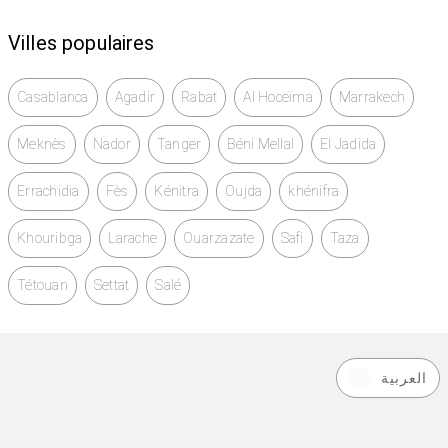
Villes populaires
Casablanca
Agadir
Rabat
Al Hoceïma
Marrakech
Meknès
Nador
Tanger
Béni Mellal
El Jadida
Errachidia
Fès
Kénitra
Oujda
khénifra
Khouribga
Larache
Ouarzazate
Safi
Taza
Tétouan
Settat
Salé
العربية