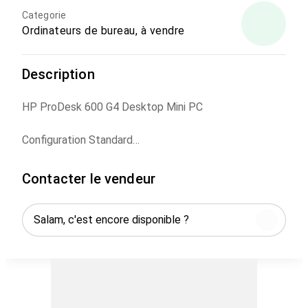
Categorie
Ordinateurs de bureau, à vendre
Description
HP ProDesk 600 G4 Desktop Mini PC
Configuration Standard
État: Remis à Neuf
Contacter le vendeur
Processeur: Intel Core i5-8500T (2.10 up to 3.50GHz,
6C/6T, 9Mb Cache)
RAM: 8 GB DDR4
Disque Dur : 256 Go SSD
Système: Windows 10 Pro
Garantie:Magasin
----------------------------------