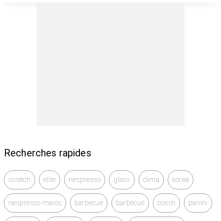
ventilé
• État : Bon état.
• Technologie : Froid ventilé intégral (No Frost) : aucun
dégivrage nécessaire.
• Volume : Grand volume (environ 400L), clayettes
verre trempé.
• Dimensions : Idéal famille, bac à légumes XL.
3. TV Plasma Samsung 43 (PS43E450) 109 cm,
télécommande et recepteur.
• Écran : Plasma 43 pouces (109 cm). Image fluide
(600Hz), idéale sport et films.
• Connectique : 2x HDMI, 1x USB (multimédia).
Recherches rapides
• Accessoires : Pied et télécommande inclus.
• État : Très propre, belle qualité d'image, aucun
défaut.
scratch
elite
nespresso
glass
clima
korea
nespresso maroc
barbecue
barbecue
bosch
panini