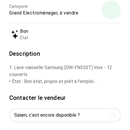
Categorie
Grand Electroménager, à vendre
Bon
État
Description
1. Lave-vaisselle Samsung (DW-FN320T) Inox - 12
couverts
• État : Bon état, propre et prêt à l'emploi.
• Points forts : Finition acier inoxydable, 6 programmes
(dont Éco et Rapide), panier réglable en hauteur.
Contacter le vendeur
• Capacité : 12 couverts.
• Plus : Option demi-charge, sécurité enfant.
2. Réfrigérateur Samsung (RT54QBPN) Silver - Froid