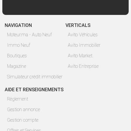
NAVIGATION
VERTICALS
Moteur.ma - Auto Neuf
Avito Véhicules
Immo Neuf
Avito Immobilier
Boutiques
Avito Market
Magazine
Avito Entreprise
Simulateur crédit immobilier
AIDE ET RENSEIGNEMENTS
Règlement
Gestion annonce
Gestion compte
Offres et Services