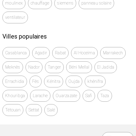
moulinex
chauffage
siemens
panneau solaire
ventilateur
Villes populaires
Casablanca
Agadir
Rabat
Al Hoceïma
Marrakech
Meknès
Nador
Tanger
Béni Mellal
El Jadida
Errachidia
Fès
Kénitra
Oujda
khénifra
Khouribga
Larache
Ouarzazate
Safi
Taza
Tétouan
Settat
Salé