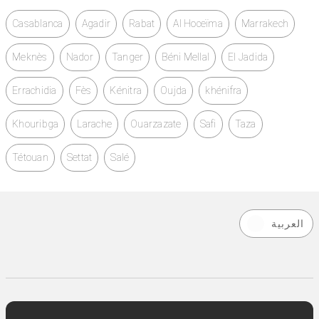
Casablanca
Agadir
Rabat
Al Hoceïma
Marrakech
Meknès
Nador
Tanger
Béni Mellal
El Jadida
Errachidia
Fès
Kénitra
Oujda
khénifra
Khouribga
Larache
Ouarzazate
Safi
Taza
Tétouan
Settat
Salé
العربية