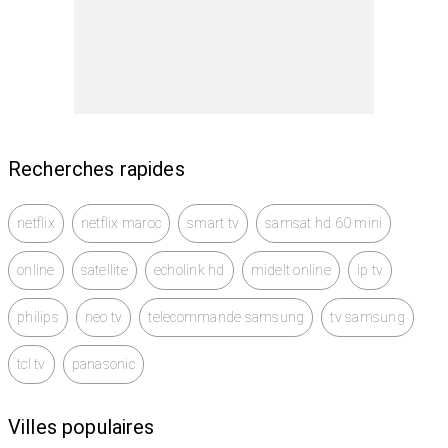
Recherches rapides
netflix
netflix maroc
smart tv
samsat hd 60 mini
online
satellite
echolink hd
midelt online
ip tv
philips
neo tv
telecommande samsung
tv samsung
tcl tv
panasonic
Villes populaires