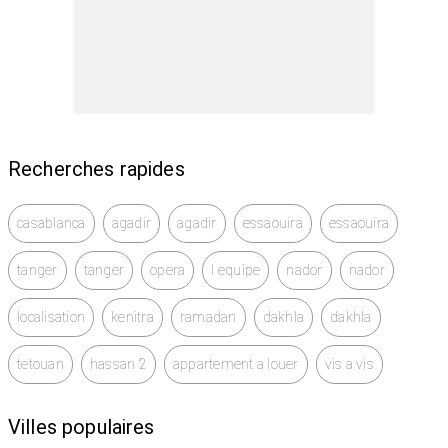
Recherches rapides
casablanca
agadir
agadir
essaouira
essaouira
tanger
tanger
opera
l equipe
nador
nador
localisation
kenitra
ramadan
dakhla
dakhla
tetouan
hassan 2
appartement a louer
vis a vis
Villes populaires