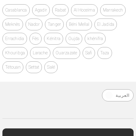
Casablanca
Agadir
Rabat
Al Hoceïma
Marrakech
Meknès
Nador
Tanger
Béni Mellal
El Jadida
Errachidia
Fès
Kénitra
Oujda
khénifra
Khouribga
Larache
Ouarzazate
Safi
Taza
Tétouan
Settat
Salé
العربية