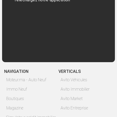
NAVIGATION
VERTICALS
Moteur.ma - Auto Neuf
Avito Véhicules
Immo Neuf
Avito Immobilier
Boutiques
Avito Market
Magazine
Avito Entreprise