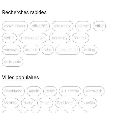
Recherches rapides
convertisseur
office 365
calculatrice
orange
office
switch
microsoft office
kaspersky
scanner
windows
arduino
color
fibre optique
writing
carte visite
Villes populaires
Casablanca
Agadir
Rabat
Al Hoceïma
Marrakech
Meknès
Nador
Tanger
Béni Mellal
El Jadida