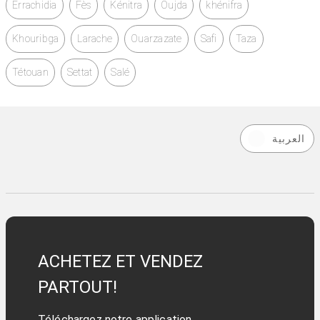
Errachidia
Fès
Kénitra
Oujda
khénifra
Khouribga
Larache
Ouarzazate
Safi
Taza
Tétouan
Settat
Salé
العربية
ACHETEZ ET VENDEZ
PARTOUT!
Téléchargez notre application