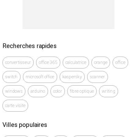
Vitesse de lecture : jusqu’à 520 MB/s
Interface : USB-C, compatible USB 3.2
Inclus : câble USB-C & adaptateur USB-A (selon
modèle)
Recherches rapides
Résistance accrue : corps solide et durable
convertisseur
office 365
calculatrice
orange
office
État : 🔥 Neuf, jamais utilisé
switch
microsoft office
kaspersky
scanner
⚙️ Compatibilité :
windows
arduino
color
fibre optique
writing
Windows, macOS
carte visite
PS5, Xbox Series X/S
Villes populaires
Smartphones USB-C (Samsung, Xiaomi, etc.)