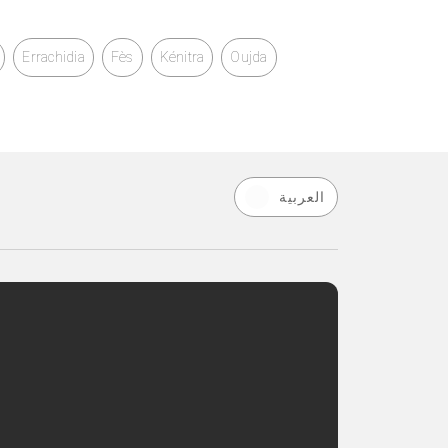
Errachidia
Fès
Kénitra
Oujda
العربية