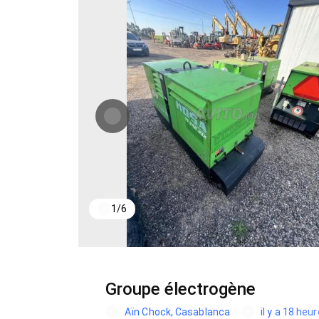
1
/
6
Groupe électrogène
Aïn Chock, Casablanca
il y a 18 heu