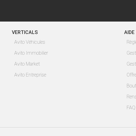
VERTICALS
AIDE
Avito Véhicules
Règ
Avito Immobilier
Gest
Avito Market
Gest
Avito Entreprise
Offr
Bout
Ren
FAQ