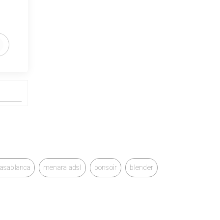
casablanca
menara adsl
bonsoir
blender