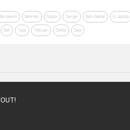
Marrakech
Meknès
Nador
Tanger
Béni Mellal
El Jadida
Safi
Taza
Tétouan
Settat
Salé
TOUT!