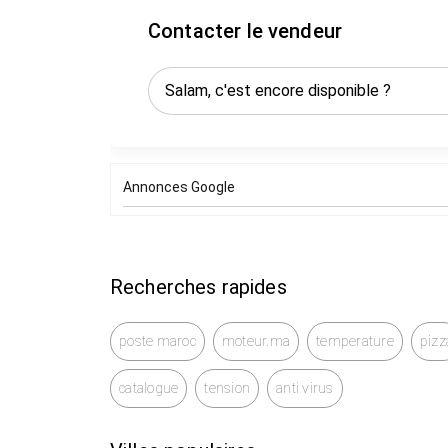
Contacter le vendeur
Annonces Google
Recherches rapides
poste maroc
moteur.ma
temperature
pizz
catalogue
tension
anti virus