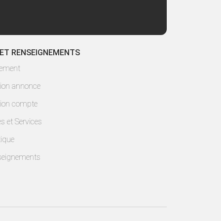
 ET RENSEIGNEMENTS
lement
ion annonce
ion compte
es et Services
ique
seignements