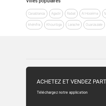
Villes populaires
Casablanca
Agadir
Rabat
Al Hoceïma
khénifra
Khouribga
Larache
Ouarzazate
ACHETEZ ET VENDEZ PAR
Téléchargez notre application