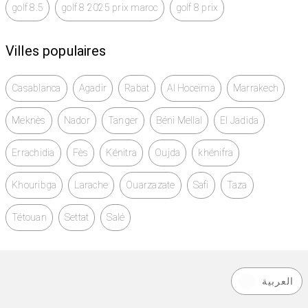
golf 8.5
golf 8 2025 prix maroc
golf 8 prix
Villes populaires
Casablanca
Agadir
Rabat
Al Hoceïma
Marrakech
Meknès
Nador
Tanger
Béni Mellal
El Jadida
Errachidia
Fès
Kénitra
Oujda
khénifra
Khouribga
Larache
Ouarzazate
Safi
Taza
Tétouan
Settat
Salé
العربية