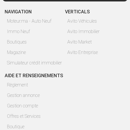
NAVIGATION
VERTICALS
Moteur.ma - Auto Neuf
Avito Véhicules
Immo Neuf
Avito Immobilier
Boutiques
Avito Market
Magazine
Avito Entreprise
Simulateur crédit immobilier
AIDE ET RENSEIGNEMENTS
Règlement
Gestion annonce
Gestion compte
Offres et Services
Boutique