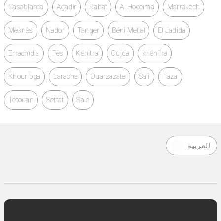
Casablanca
Agadir
Rabat
Al Hoceïma
Marrakech
Meknès
Nador
Tanger
Béni Mellal
El Jadida
Errachidia
Fès
Kénitra
Oujda
khénifra
Khouribga
Larache
Ouarzazate
Safi
Taza
Tétouan
Settat
Salé
العربية