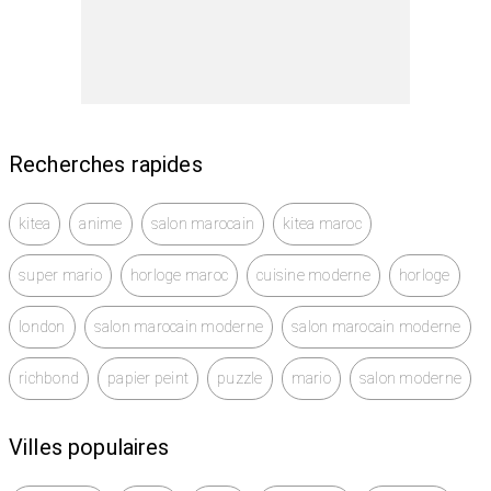
Recherches rapides
kitea
anime
salon marocain
kitea maroc
super mario
horloge maroc
cuisine moderne
horloge
london
salon marocain moderne
salon marocain moderne
richbond
papier peint
puzzle
mario
salon moderne
Villes populaires