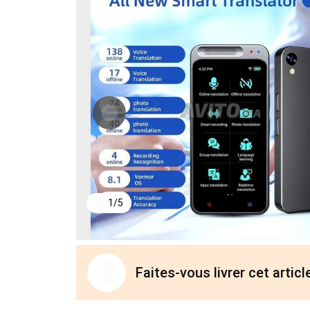
1
/
5
Faites-vous livrer cet arti