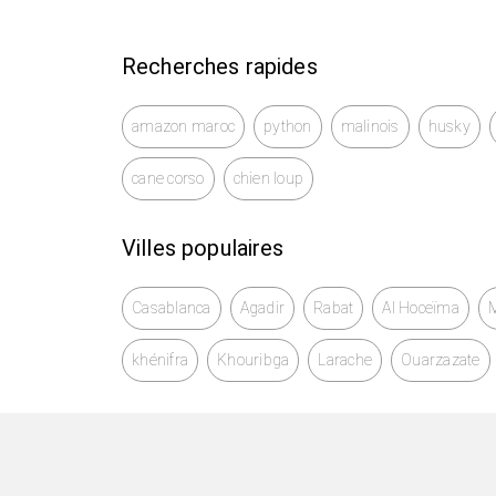
4. Batterie de 1500mAh et grand écran HD 
batterie de 1500mAh qui garantit une longu
Recherches rapides
pouces qui rend la lecture des traductions 
amazon maroc
5. Assistant vocal AI et capacité Bluetooth
python
malinois
husky
diverses tâches en utilisant des commande
cane corso
chien loup
dispositifs via Bluetooth, ce qui augmente
Villes populaires
Casablanca
Agadir
Rabat
Al Hoceïma
khénifra
Khouribga
Larache
Ouarzazate