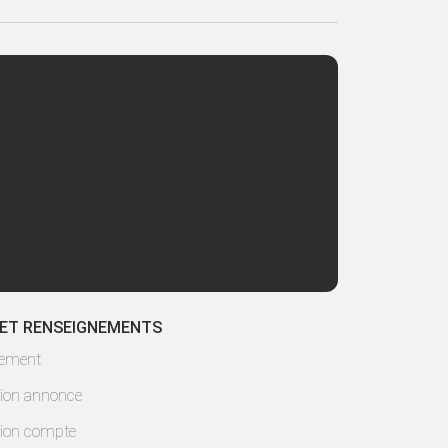
 ET RENSEIGNEMENTS
lement
ion annonce
ion compte