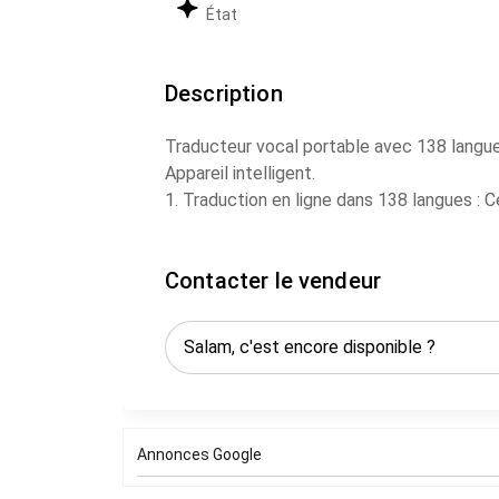
État
Description
Traducteur vocal portable avec 138 langue
Appareil intelligent.
1. Traduction en ligne dans 138 langues : C
138 langues, facilitant ainsi la communica
Contacter le vendeur
2. Traduction hors ligne dans 17 langues : 
capable de traduire hors ligne dans 17 langu
pas de connexion Internet disponible.
3. Traduction par photo dans 75 langues (4
capable de traduire des photos dans 75 la
langues, rendant pratique la lecture des 
Annonces Google
étrangère.