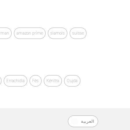
rman
amazon prime
siamois
suisse
Errachidia
Fès
Kénitra
Oujda
العربية