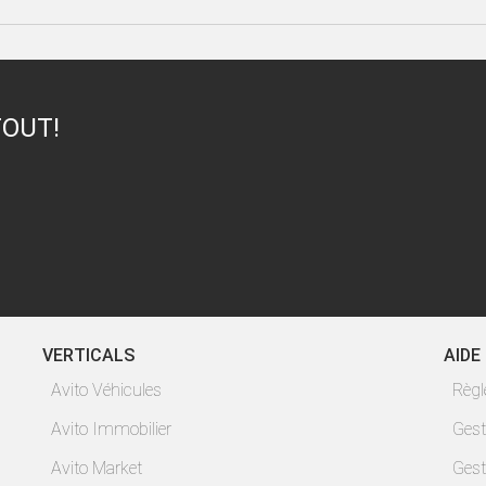
TOUT!
VERTICALS
AIDE
Avito Véhicules
Règ
Avito Immobilier
Gest
Avito Market
Gest