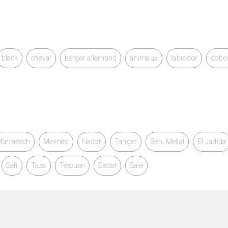
de 5 pouces : La machine de traduction est équipée d'une
e durée de vie de la batterie, ainsi que d'un grand écran HD de 5
facile et confortable.
 : Il dispose d'un assistant vocal AI qui peut aider à effectuer
black
cheval
berger allemand
animaux
labrador
dobe
s vocales, et il peut également se connecter à d'autres
 en outre sa commodité et sa portabilité.
Marrakech
Meknès
Nador
Tanger
Béni Mellal
El Jadida
Safi
Taza
Tétouan
Settat
Salé