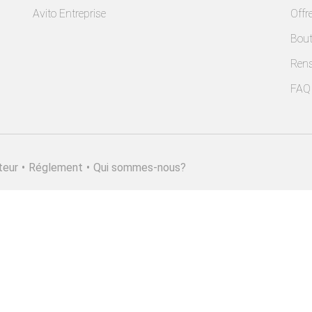
Avito Entreprise
Offr
Bout
Ren
FAQ
teur
•
Réglement
•
Qui sommes-nous?