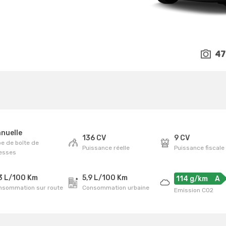
47
nuelle
136 CV
9 CV
e de boîte de
Puissance réelle
Puissance fiscale
tesses
3 L/100 Km
5,9 L/100 Km
114 g/km
A
nsommation sur route
Consommation urbaine
Emission CO2