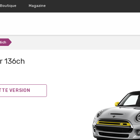
Boutique
Magazine
36ch
r 136ch
ETTE VERSION