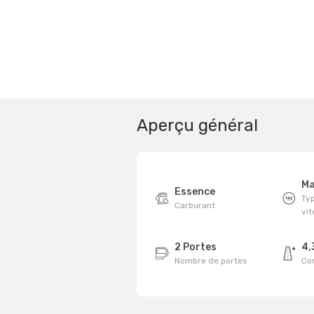
Aperçu général
Ma
Essence
Typ
Carburant
vi
2 Portes
4,
Nombre de portes
Co