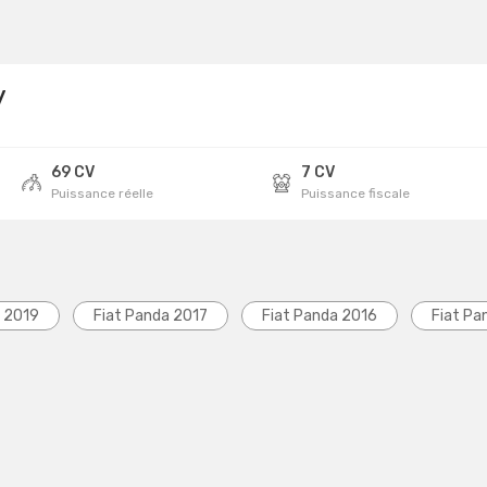
y
69 CV
7 CV
Puissance réelle
Puissance fiscale
a 2019
Fiat Panda 2017
Fiat Panda 2016
Fiat Pa