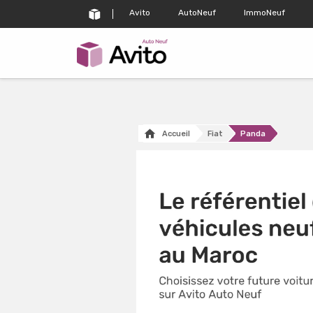
Avito
AutoNeuf
ImmoNeuf
Accueil
Fiat
Panda