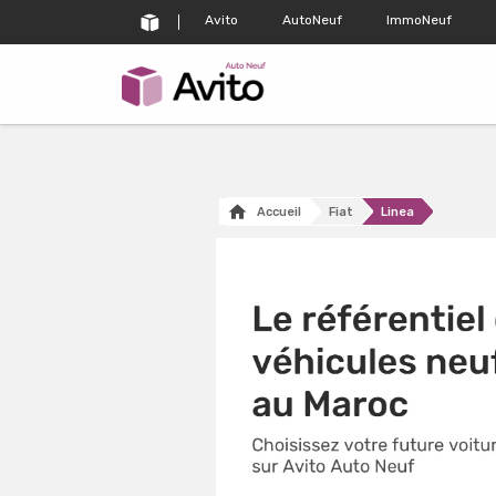
Avito
AutoNeuf
ImmoNeuf
Accueil
Fiat
Linea