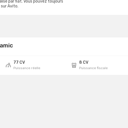
isé par fiat. Vous pouvez toujours
sur Avito.
namic
77 CV
8 CV
Puissance réelle
Puissance fiscale