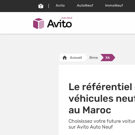
Avito
AutoNeuf
ImmoNeuf
Accueil
Bmw
X6