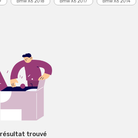
9
Bmw X6 2018
Bmw X6 2017
Bmw X6 2014
 résultat trouvé