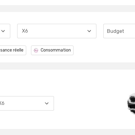
X6
Budget
sance réelle
Consommation
X6