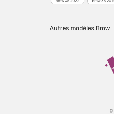
Bmw X6 2022
Bmw X6 201
Autres modèles Bmw
0